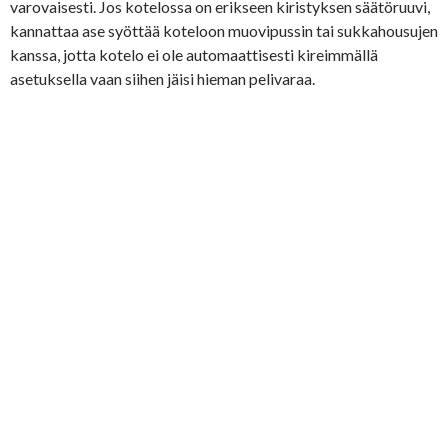
varovaisesti. Jos kotelossa on erikseen kiristyksen säätöruuvi,
kannattaa ase syöttää koteloon muovipussin tai sukkahousujen
kanssa, jotta kotelo ei ole automaattisesti kireimmällä
asetuksella vaan siihen jäisi hieman pelivaraa.