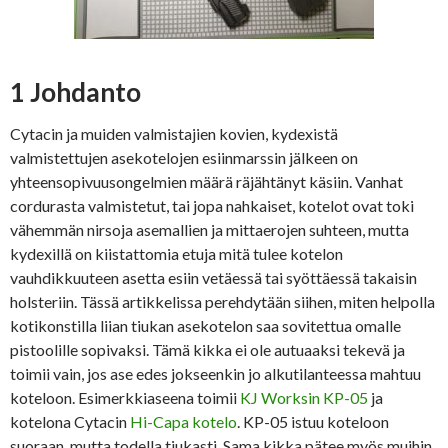
1 Johdanto
Cytacin ja muiden valmistajien kovien, kydexistä
valmistettujen asekotelojen esiinmarssin jälkeen on
yhteensopivuusongelmien määrä räjähtänyt käsiin. Vanhat
cordurasta valmistetut, tai jopa nahkaiset, kotelot ovat toki
vähemmän nirsoja asemallien ja mittaerojen suhteen, mutta
kydexillä on kiistattomia etuja mitä tulee kotelon
vauhdikkuuteen asetta esiin vetäessä tai syöttäessä takaisin
holsteriin. Tässä artikkelissa perehdytään siihen, miten helpolla
kotikonstilla liian tiukan asekotelon saa sovitettua omalle
pistoolille sopivaksi. Tämä kikka ei ole autuaaksi tekevä ja
toimii vain, jos ase edes jokseenkin jo alkutilanteessa mahtuu
koteloon. Esimerkkiaseena toimii
KJ Worksin KP-05
ja
kotelona Cytacin
Hi-Capa kotelo
. KP-05 istuu koteloon
suoraan, mutta todella tiukasti. Sama kikka pätee myös muihin