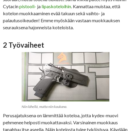
Cytacin
pistooli-
ja
lipaskoteloihin
. Kannattaa muistaa, että
kotelon muokkaaminen evää takuun sekä vaihto- ja
palautusoikeuden! Emme myöskään vastaan muokkauksen
seurauksena hajonneista koteloista.
2 Työvaiheet
Niin lähellä, mutta niin kaukana.
Perusajatuksena on lämmittää koteloa, jotta kydex-muovi
pehmenee helposti muokattavaksi. Varsinainen muokkaus
tapahtuu itse aseella. Näin kotelosta tulee tyköistuva. Käydään