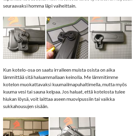
seuraavaksi homma läpi vaiheittain.
Kun kotelo-osa on saatu irralleen muista osista on aika
lämmittää sitä haluammallaan keinolla. Me lämmitimme
kotelon muokattavaksi kuumailmapuhaltimella, mutta myös
kuuma vesi tai sauna kelpaa. Jos haluat, että kotelosta tulee
hiukan löysä, voit laittaa aseen muovipussiin tai vaikka
sukkahousujen sisään.