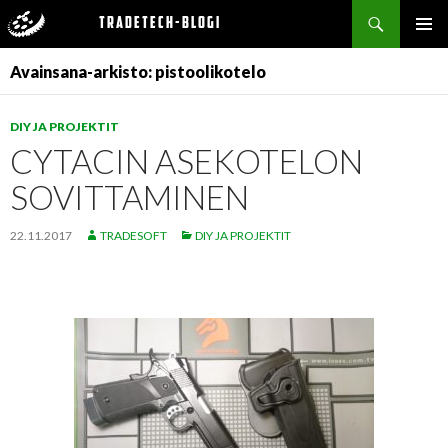
Haku
Tradetech-blogi
SIIRRY
ENSISIJ
SISÄLTÖÖN
Avainsana-arkisto: pistoolikotelo
VALIKK
DIY JA PROJEKTIT
CYTACIN ASEKOTELON
SOVITTAMINEN
22.11.2017
TRADESOFT
DIY JA PROJEKTIT