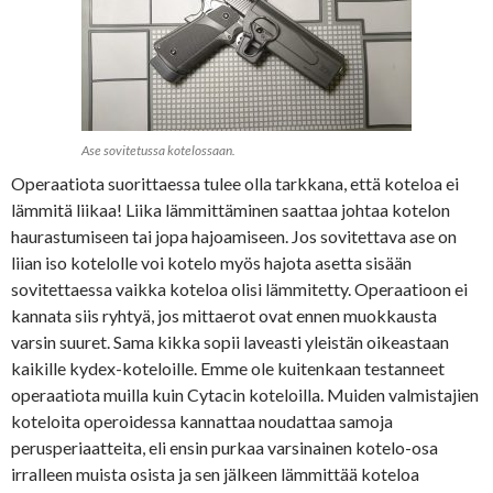
Ase sovitetussa kotelossaan.
Operaatiota suorittaessa tulee olla tarkkana, että koteloa ei
lämmitä liikaa! Liika lämmittäminen saattaa johtaa kotelon
haurastumiseen tai jopa hajoamiseen. Jos sovitettava ase on
liian iso kotelolle voi kotelo myös hajota asetta sisään
sovitettaessa vaikka koteloa olisi lämmitetty. Operaatioon ei
kannata siis ryhtyä, jos mittaerot ovat ennen muokkausta
varsin suuret. Sama kikka sopii laveasti yleistän oikeastaan
kaikille kydex-koteloille. Emme ole kuitenkaan testanneet
operaatiota muilla kuin Cytacin koteloilla. Muiden valmistajien
koteloita operoidessa kannattaa noudattaa samoja
perusperiaatteita, eli ensin purkaa varsinainen kotelo-osa
irralleen muista osista ja sen jälkeen lämmittää koteloa