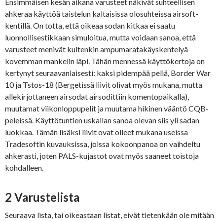
Ensimmäisen kesän aikana varusteet näkivät suhteellisen
ahkeraa käyttöä taistelun kaltaisissa olosuhteissa airsoft-
kentillä. On totta, että oikeaa sodan kitkaa ei saatu
luonnollisestikkaan simuloitua, mutta voidaan sanoa, että
varusteet menivät kuitenkin ampumaratakäyskentelyä
kovemman mankelin läpi. Tähän mennessä käyttökertoja on
kertynyt seuraavanlaisesti: kaksi pidempää peliä, Border War
10 ja Tstos-18 (Bergetissä liivit olivat myös mukana, mutta
allekirjottaneen airsodat airsodittiin komentopaikalla),
muutamat viikonloppupelit ja muutama hikinen vääntö CQB-
peleissä. Käyttötuntien uskallan sanoa olevan siis yli sadan
luokkaa. Tämän lisäksi liivit ovat olleet mukana useissa
Tradesoftin kuvauksissa, joissa kokoonpanoa on vaihdeltu
ahkerasti, joten PALS-kujastot ovat myös saaneet toistoja
kohdalleen.
2 Varustelista
Seuraava lista, tai oikeastaan listat, eivät tietenkään ole mitään