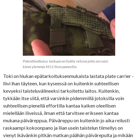
Patenttiratkaisu: taskuun on lisätty velcroa jotta sen saisi
kiinni ylemmäs M13-liivin paneeliin.
Toki on hiukan epätarkoituksenmukaista lastata plate carrier -
liivi ihan täyteen, kun kyseessä on kuitenkin suhteellisen
kevyeksi taisteluvälineeksi tarkoitettu laitos. Kuitenkin,
tykkään itse siitä, että varsinkin pidemmillä jotoksilla voin
suhteellisen pienellä effortilla kantaa kaiken oleellisen
mielellään liiveissä, ilman että tarvitsee erikseen kantaa
mukana päiväreppua. Päiväreppu on kuitenkin jo aika reilusti
raskaampi kokoonpano ja liian usein taistelun tiimellys on
vienyt ikävänkin pitkän matkan päähän päivärepulta ja mikään