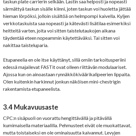
taskun plate carrierin selkään. Lastin saa helposti ja nopeasti
särmättyä taskun sisälle kiinni, joten taskun voi huoletta jättää
hieman lörpöksi, jolloin sisältöä on helmpompi kaivella. Kyljen
verkkotaskuista saa nopeasti ja kätevästi lisätilaa esimerkiksi
heitteitä varten, joita voi sitten taistelutaukojen aikana
täydentää eteen nopeammin käytettäväksi. Tai sitten voi
nakittaa taisteluparia.
Etupaneelia en ole itse käyttänyt, sillä omiin tarkoitusperiini
edessä majailevat FASTit ovat olleen riittävän modulaariset.
Ajossa kun on ainoastaan rynnäkkökiväärikalipeerien lippaita.
Olen kuitenkin harkinnut jonkun näköisen mini-chestrigin
rakentamista etupaneelista.
3.4 Mukavuusaste
CPC:n sisäpuoli on vuorattu hengittävällä ja pitävällä
kumimaisella materiaalilla. Pehmusteet eivät ole muokattavat,
mutta toistaiseksi en ole ominaisuutta kaivannut. Levyjen