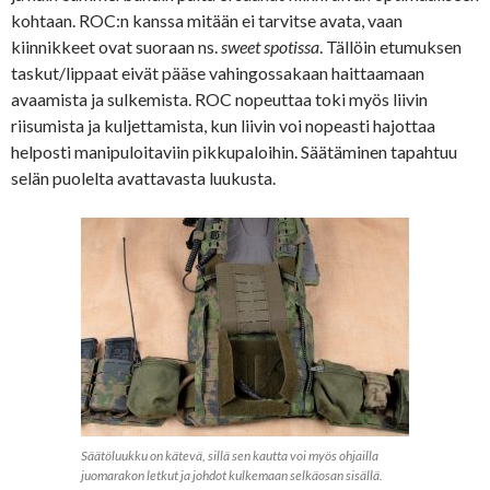
kohtaan. ROC:n kanssa mitään ei tarvitse avata, vaan
kiinnikkeet ovat suoraan ns.
sweet spotissa
. Tällöin etumuksen
taskut/lippaat eivät pääse vahingossakaan haittaamaan
avaamista ja sulkemista. ROC nopeuttaa toki myös liivin
riisumista ja kuljettamista, kun liivin voi nopeasti hajottaa
helposti manipuloitaviin pikkupaloihin. Säätäminen tapahtuu
selän puolelta avattavasta luukusta.
Säätöluukku on kätevä, sillä sen kautta voi myös ohjailla
juomarakon letkut ja johdot kulkemaan selkäosan sisällä.