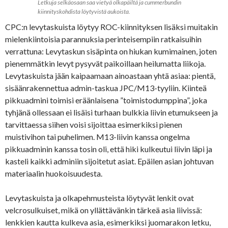
Letkuja selkäosaan saa vietyä olkapäiltä ja cummerbundin
kiinnityskohdista löytyvistä aukoista.
CPC:n levytaskuista löytyy ROC-kiinnityksen lisäksi muitakin
mielenkiintoisia parannuksia perinteisempiin ratkaisuihin
verrattuna: Levytaskun sisäpinta on hiukan kumimainen, joten
pienemmätkin levyt pysyvät paikoillaan heilumatta liikoja.
Levytaskuista jään kaipaamaan ainoastaan yhtä asiaa: pientä,
sisäänrakennettua admin-taskua JPC/M13-tyyliin. Kiinteä
pikkuadmini toimisi eräänlaisena ”toimistodumppina”, joka
tyhjänä ollessaan ei lisäisi turhaan bulkkia liivin etumukseen ja
tarvittaessa siihen voisi sijoittaa esimerkiksi pienen
muistivihon tai puhelimen. M13-liivin kanssa ongelma
pikkuadminin kanssa tosin oli, että hiki kulkeutui liivin läpi ja
kasteli kaikki adminiin sijoitetut asiat. Epäilen asian johtuvan
materiaalin huokoisuudesta.
Levytaskuista ja olkapehmusteista löytyvät lenkit ovat
velcrosulkuiset, mikä on yllättävänkin tärkeä asia liivissä:
lenkkien kautta kulkeva asia, esimerkiksi juomarakon letku,