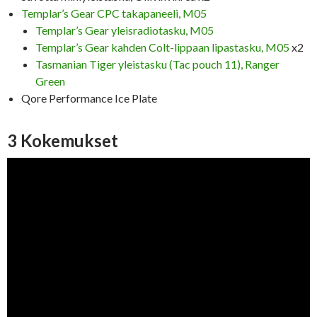
Templar’s Gear CPC takapaneeli, M05
Templar’s Gear yleisradiotasku, M05
Templar’s Gear kahden Colt-lippaan lipastasku, M05
x2
Tasmanian Tiger yleistasku (Tac pouch 11), Ranger
Green
Qore Performance Ice Plate
3 Kokemukset