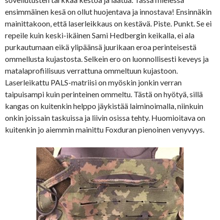
ensimmäinen kesä on ollut huojentava ja innostava! Ensinnäkin
mainittakoon, että laserleikkaus on kestävä. Piste. Punkt. Se ei
repeile kuin keski-ikäinen Sami Hedbergin keikalla, ei ala
purkautumaan eikä ylipäänsä juurikaan eroa perinteisestä
ommellusta kujastosta. Selkein ero on luonnollisesti keveys ja
matalaprofiilisuus verrattuna ommeltuun kujastoon.
Laserleikattu PALS-matriisi on myöskin jonkin verran
taipuisampi kuin perinteinen ommeltu. Tästä on hyötyä, sillä
kangas on kuitenkin helppo jäykistää laiminoimalla, niinkuin
onkin joissain taskuissa ja liivin osissa tehty. Huomioitava on
kuitenkin jo aiemmin mainittu Foxduran pienoinen venyvyys.