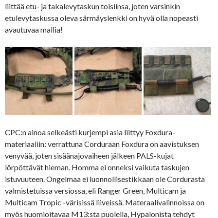
liittää etu- ja takalevytaskun toisiinsa, joten varsinkin
etulevytaskussa oleva särmäyslenkki on hyvä olla nopeasti
avautuvaa mallia!
CPC:n ainoa selkeästi kurjempi asia liittyy Foxdura-
materiaaliin: verrattuna Corduraan Foxdura on aavistuksen
venyvää, joten sisäänajovaiheen jälkeen PALS-kujat
lörpöttävät hieman. Homma ei onneksi vaikuta taskujen
istuvuuteen. Ongelmaa ei luonnollisestikkaan ole Cordurasta
valmistetuissa versiossa, eli Ranger Green, Multicam ja
Multicam Tropic -värisissä liiveissä. Materaalivalinnoissa on
myös huomioitavaa M13:sta puolella, Hypalonista tehdyt