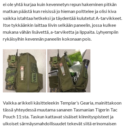
ei ole yhtä kurjaa kuin kevennetyn repun hakeminen pitkän
matkan päästä kun reisissä jo hieman polttelee ja olisi kiva
vaikka istahtaa hetkeksi ja täydentää kulutetut A-tarvikkeet.
Itse tykkäänkin laittaa liivin selkään paneelin, jossa kulkee
mukana vähän lisävettä, a-tarviketta ja lippaita. Lyhyempiin
rykäisyihin kevennän paneelin kokonaan pois.
Vaikka arikkeli käsitteleekin Templar’s Gearia, mainittakoon
tässä yhteydessä muutama sananen Tasmanian Tigerin Tac
Pouch 11:sta. Taskun kattavat sisäiset kiinnityspisteet ja
ulkoiset särmäysmahdollisuudet tekevät siitä erinomaisen