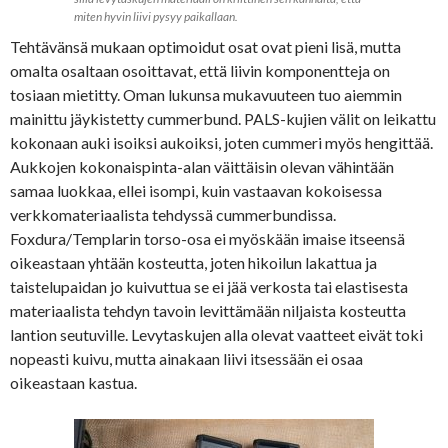
miten hyvin liivi pysyy paikallaan.
Tehtävänsä mukaan optimoidut osat ovat pieni lisä, mutta
omalta osaltaan osoittavat, että liivin komponentteja on
tosiaan mietitty. Oman lukunsa mukavuuteen tuo aiemmin
mainittu jäykistetty cummerbund. PALS-kujien välit on leikattu
kokonaan auki isoiksi aukoiksi, joten cummeri myös hengittää.
Aukkojen kokonaispinta-alan väittäisin olevan vähintään
samaa luokkaa, ellei isompi, kuin vastaavan kokoisessa
verkkomateriaalista tehdyssä cummerbundissa.
Foxdura/Templarin torso-osa ei myöskään imaise itseensä
oikeastaan yhtään kosteutta, joten hikoilun lakattua ja
taistelupaidan jo kuivuttua se ei jää verkosta tai elastisesta
materiaalista tehdyn tavoin levittämään niljaista kosteutta
lantion seutuville. Levytaskujen alla olevat vaatteet eivät toki
nopeasti kuivu, mutta ainakaan liivi itsessään ei osaa
oikeastaan kastua.