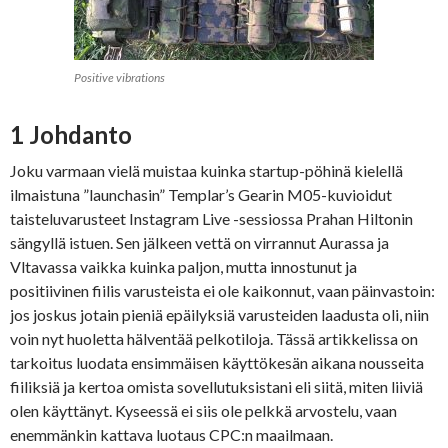
Positive vibrations
1 Johdanto
Joku varmaan vielä muistaa kuinka startup-pöhinä kielellä
ilmaistuna ”launchasin” Templar’s Gearin M05-kuvioidut
taisteluvarusteet Instagram Live -sessiossa Prahan Hiltonin
sängyllä istuen. Sen jälkeen vettä on virrannut Aurassa ja
Vltavassa vaikka kuinka paljon, mutta innostunut ja
positiivinen fiilis varusteista ei ole kaikonnut, vaan päinvastoin:
jos joskus jotain pieniä epäilyksiä varusteiden laadusta oli, niin
voin nyt huoletta hälventää pelkotiloja. Tässä artikkelissa on
tarkoitus luodata ensimmäisen käyttökesän aikana nousseita
fiiliksiä ja kertoa omista sovellutuksistani eli siitä, miten liiviä
olen käyttänyt. Kyseessä ei siis ole pelkkä arvostelu, vaan
enemmänkin kattava luotaus CPC:n maailmaan.