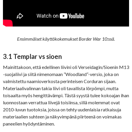
Ensimmäiset käyttökokemukset Border War 10:ssä.
3.1 Templar vs sioen
Mainittakoon, että edellinen liivini oli Verseidagin/Sioenin M13
-suojaliivi ja siitä nimenomaan ”Woodland”-versio, joka on
valmistettu naamioverkosta perinteisen Corduran sijaan.
Materiaalivalinnan takia liivi oli tavallista lörpömpi, mutta
toisaalta myös hengittävämpi. Tästä syystä tulee kokoajan ihan
luonnostaan verrattua liivejä toisiinsa, sillä molemmat ovat
2010-luvun tuotoksia, joissa on tehty uudenlaisia ratkaisuja
materiaalien suhteen ja näkyvimpänä piirteenä on voimakas
paneelien hyödyntäminen.