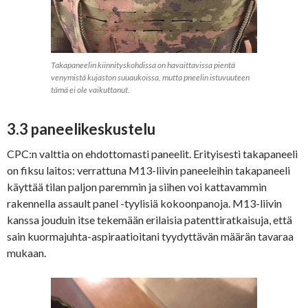
Takapaneelin kiinnityskohdissa on havaittavissa pientä
venymistä kujaston suuaukoissa, mutta pneelin istuvuuteen
tämä ei ole vaikuttanut.
3.3 paneelikeskustelu
CPC:n valttia on ehdottomasti paneelit. Erityisesti takapaneeli
on fiksu laitos: verrattuna M13-liivin paneeleihin takapaneeli
käyttää tilan paljon paremmin ja siihen voi kattavammin
rakennella assault panel -tyylisiä kokoonpanoja. M13-liivin
kanssa jouduin itse tekemään erilaisia patenttiratkaisuja, että
sain kuormajuhta-aspiraatioitani tyydyttävän määrän tavaraa
mukaan.