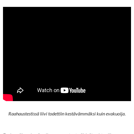
Raahaustestissä liivi todettiin kestävämmäksi kuin evakuoija.