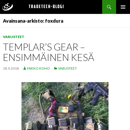
Haku
Tradetech-blogi
SIIRRY
ENSISIJ
SISÄLTÖÖN
Avainsana-arkisto: foxdura
VALIKK
VARUSTEET
TEMPLAR’S GEAR –
ENSIMMÄINEN KESÄ
18.9.2018
MIKKO KOHO
VARUSTEET