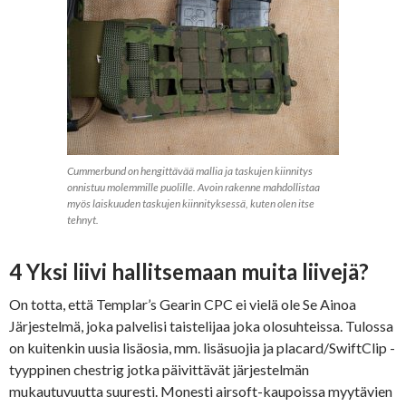
Cummerbund on hengittävää mallia ja taskujen kiinnitys
onnistuu molemmille puolille. Avoin rakenne mahdollistaa
myös laiskuuden taskujen kiinnityksessä, kuten olen itse
tehnyt.
4 Yksi liivi hallitsemaan muita liivejä?
On totta, että Templar’s Gearin CPC ei vielä ole Se Ainoa
Järjestelmä, joka palvelisi taistelijaa joka olosuhteissa. Tulossa
on kuitenkin uusia lisäosia, mm. lisäsuojia ja placard/SwiftClip -
tyyppinen chestrig jotka päivittävät järjestelmän
mukautuvuutta suuresti. Monesti airsoft-kaupoissa myytävien