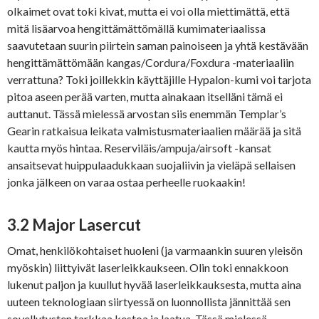
olkaimet ovat toki kivat, mutta ei voi olla miettimättä, että
mitä lisäarvoa hengittämättömällä kumimateriaalissa
saavutetaan suurin piirtein saman painoiseen ja yhtä kestävään
hengittämättömään kangas/Cordura/Foxdura -materiaaliin
verrattuna? Toki joillekkin käyttäjille Hypalon-kumi voi tarjota
pitoa aseen perää varten, mutta ainakaan itselläni tämä ei
auttanut. Tässä mielessä arvostan siis enemmän Templar’s
Gearin ratkaisua leikata valmistusmateriaalien määrää ja sitä
kautta myös hintaa. Reserviläis/ampuja/airsoft -kansat
ansaitsevat huippulaadukkaan suojaliivin ja vieläpä sellaisen
jonka jälkeen on varaa ostaa perheelle ruokaakin!
3.2 Major Lasercut
Omat, henkilökohtaiset huoleni (ja varmaankin suuren yleisön
myöskin) liittyivät laserleikkaukseen. Olin toki ennakkoon
lukenut paljon ja kuullut hyvää laserleikkauksesta, mutta aina
uuteen teknologiaan siirtyessä on luonnollista jännittää sen
sovellutusten tarkkaa kestoa ja laatua. Tässä mielessä