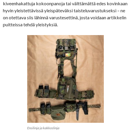
kiveenhakattuja kokoonpanoja tai välttämättä edes kovinkaan
hyvin yleistettävissä yleispäteväksi taisteluvarustukseksi – ne
on otettava siis lähinnä varustesettinä, josta voidaan artikkelin
puitteissa tehdä yleistyksiä.
Ensilinja ja kakkoslinja