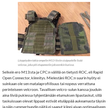
Lörppöyden takia ompelin M13-liiviin sisäpuolelle lisää
velcroa, joka piti etupaneelin jokseenkin kurissa.
Selkein ero M13:sta ja CPC:n välillä on tietysti ROC, eli Rapid
Open Connector, kiinnitys. Mielestäni ROC:n suurin hyöty ei
suinkaan ole sen matalaprofiilisuus tai nopeus verrattuna
perinteiseen velcroon. Tavallisen velcro-sulun kanssa jouduin
aina liiviä pukiessa tyhjentämään etumuksen lipastaskut, sillä
taskuissaan olevat lippaat estivät etuläppää aukeamasta täysin
ja näin cummerbundin päitä ei saanut kiinni aivan optimaaliseen