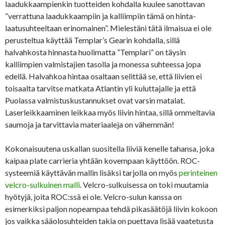
laadukkaampienkin tuotteiden kohdalla kuulee sanottavan
”verrattuna laadukkaampiin ja kalliimpiin tämä on hinta-
laatusuhteeltaan erinomainen”. Mielestäni tätä ilmaisua ei ole
perusteltua käyttää Templar’s Gearin kohdalla, sillä
halvahkosta hinnasta huolimatta ”Templari” on täysin
kalliimpien valmistajien tasolla ja monessa suhteessa jopa
edellä. Halvahkoa hintaa osaltaan selittää se, että liivien ei
toisaalta tarvitse matkata Atlantin yli kuluttajalle ja että
Puolassa valmistuskustannukset ovat varsin matalat.
Laserleikkaaminen leikkaa myös liivin hintaa, sillä ommeltavia
saumoja ja tarvittavia materiaaleja on vähemmän!
Kokonaisuutena uskallan suositella liiviä kenelle tahansa, joka
kaipaa plate carrieria yhtään kovempaan käyttöön. ROC-
systeemiä käyttävän mallin lisäksi tarjolla on myös
perinteinen
velcro-sulkuinen malli
. Velcro-sulkuisessa on toki muutamia
hyötyjä, joita ROC:ssä ei ole. Velcro-sulun kanssa on
esimerkiksi paljon nopeampaa tehdä pikasäätöjä liivin kokoon
jos vaikka sääolosuhteiden takia on puettava lisää vaatetusta