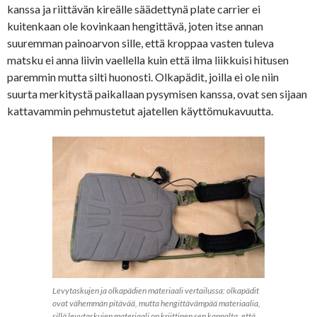
kanssa ja riittävän kireälle säädettynä plate carrier ei
kuitenkaan ole kovinkaan hengittävä, joten itse annan
suuremman painoarvon sille, että kroppaa vasten tuleva
matsku ei anna liivin vaellella kuin että ilma liikkuisi hitusen
paremmin mutta silti huonosti. Olkapädit, joilla ei ole niin
suurta merkitystä paikallaan pysymisen kanssa, ovat sen sijaan
kattavammin pehmustetut ajatellen käyttömukavuutta.
Levytaskujen ja olkapädien materiaali vertailussa: olkapädit
ovat vähemmän pitävää, mutta hengittävämpää materiaalia,
sillä levytaskujen materiaali on kriittinen sen kannalta, että