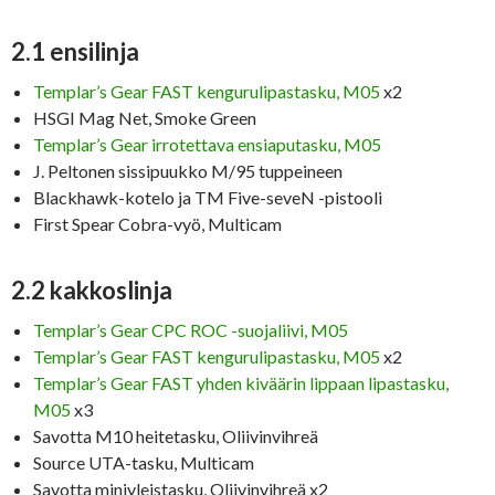
2.1 ensilinja
Templar’s Gear FAST kengurulipastasku, M05
x2
HSGI Mag Net, Smoke Green
Templar’s Gear irrotettava ensiaputasku, M05
J. Peltonen sissipuukko M/95 tuppeineen
Blackhawk-kotelo ja TM Five-seveN -pistooli
First Spear Cobra-vyö, Multicam
2.2 kakkoslinja
Templar’s Gear CPC ROC -suojaliivi, M05
Templar’s Gear FAST kengurulipastasku, M05
x2
Templar’s Gear FAST yhden kiväärin lippaan lipastasku,
M05
x3
Savotta M10 heitetasku, Oliivinvihreä
Source UTA-tasku, Multicam
Savotta miniyleistasku, Oliivinvihreä x2