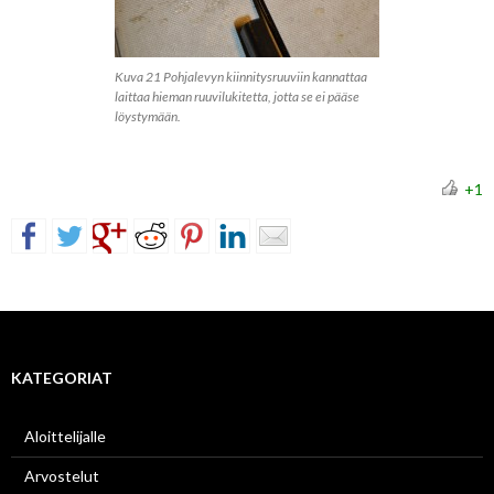
Kuva 21 Pohjalevyn kiinnitysruuviin kannattaa
laittaa hieman ruuvilukitetta, jotta se ei pääse
löystymään.
+1
KATEGORIAT
Aloittelijalle
Arvostelut