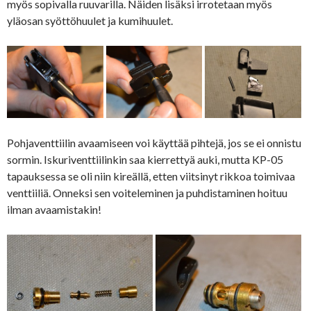
myös sopivalla ruuvarilla. Näiden lisäksi irrotetaan myös
yläosan syöttöhuulet ja kumihuulet.
Pohjaventtiilin avaamiseen voi käyttää pihtejä, jos se ei onnistu
sormin. Iskuriventtiilinkin saa kierrettyä auki, mutta KP-05
tapauksessa se oli niin kireällä, etten viitsinyt rikkoa toimivaa
venttiiliä. Onneksi sen voiteleminen ja puhdistaminen hoituu
ilman avaamistakin!