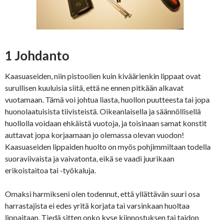
1 Johdanto
Kaasuaseiden, niin pistoolien kuin kiväärienkin lippaat ovat
surullisen kuuluisia siitä, että ne ennen pitkään alkavat
vuotamaan. Tämä voi johtua liasta, huollon puutteesta tai jopa
huonolaatuisista tiivisteistä. Oikeanlaisella ja säännöllisellä
huollolla voidaan ehkäistä vuotoja, ja toisinaan samat konstit
auttavat jopa korjaamaan jo olemassa olevan vuodon!
Kaasuaseiden lippaiden huolto on myös pohjimmiltaan todella
suoraviivaista ja vaivatonta, eikä se vaadi juurikaan
erikoistaitoa tai -työkaluja.
Omaksi harmikseni olen todennut, että yllättävän suuri osa
harrastajista ei edes yritä korjata tai varsinkaan huoltaa
lippaitaan. Tiedä sitten onko kyse kiinnostuksen tai taidon