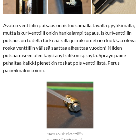
Avatun venttiilin putsaus onnistuu samalla tavalla pyyhkimällä,
mutta iskuriventtiili onkin hankalampi tapaus. Iskuriventtiilin
putsaus on todella tärkeää, sillä jo mikrometrien luokkaa oleva
roska venttiilin välissä saattaa aiheuttaa vuodon! Niiden
putsaamiseen olen käyttänyt silikonispraytä. Sprayn paine
puhaltaa kaikki pienetkin roskat pois venttiilistä. Perus
paineilmakin toimii.
Kuva 16 Iskuriventtiilin
putsaus silikonisprayllä