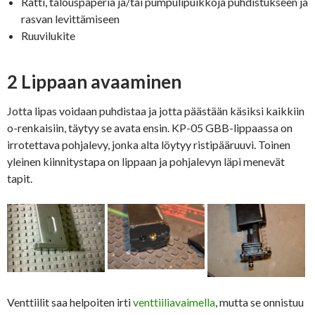
Rätti, talouspaperia ja/tai pumpulipuikkoja puhdistukseen ja
rasvan levittämiseen
Ruuvilukite
2 Lippaan avaaminen
Jotta lipas voidaan puhdistaa ja jotta päästään käsiksi kaikkiin
o-renkaisiin, täytyy se avata ensin. KP-05 GBB-lippaassa on
irrotettava pohjalevy, jonka alta löytyy ristipääruuvi. Toinen
yleinen kiinnitystapa on lippaan ja pohjalevyn läpi menevät
tapit.
Venttiilit saa helpoiten irti
venttiiliavaimella
, mutta se onnistuu