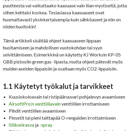
puutteesta vai vaikuttaako kaasuase vain liian mystiseltä, jotta
siihen kehtaisi koskea. Tosiasiassa kaasuaseet ovat
huomattavasti yksinkertaisempia kuin sähköaseet ja niin on
niiden huoltokin!
Tämä artikkeli sisältää ohjeet kaasuaseen lippaan
huoltamiseen ja mahdollisen vuotokohdan tai syyn
selvittämiseen. Esimerkkinä on käytetty KJ Worksin KP-05
GBB pistoolin green gas -lipasta, mutta ohjeet pätevät myös
muiden aseiden lippaisiin ja osaltaan myös CO2-lippaisiin.
1.1 Käytetyt työkalut ja tarvikkeet
Kuusiokoloavain tai ristipääruuvari pohjalevyn avaamiseen
AirsoftPro:n venttiiliavain
venttiilien irrottamiseen
Pihdit venttiilien avaamiseen
Pinsetit tai pieni talttapää O-rengaiden irrottaimiseen
Silikonirasva
ja
-spray