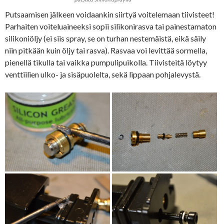
Putsaamisen jälkeen voidaankin siirtyä voitelemaan tiivisteet!
Parhaiten voiteluaineeksi sopii silikonirasva tai painestamaton
silikoniöljy (ei siis spray, se on turhan nestemäistä, eikä säily
niin pitkään kuin öljy tai rasva). Rasvaa voi levittää sormella,
pienellä tikulla tai vaikka pumpulipuikolla. Tiivisteitä löytyy
venttiilien ulko- ja sisäpuolelta, sekä lippaan pohjalevystä.