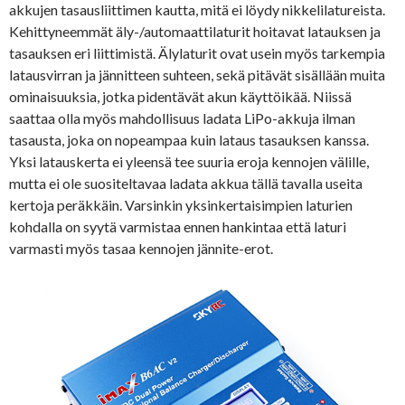
akkujen tasausliittimen kautta, mitä ei löydy nikkelilatureista.
Kehittyneemmät äly-/automaattilaturit hoitavat latauksen ja
tasauksen eri liittimistä. Älylaturit ovat usein myös tarkempia
latausvirran ja jännitteen suhteen, sekä pitävät sisällään muita
ominaisuuksia, jotka pidentävät akun käyttöikää. Niissä
saattaa olla myös mahdollisuus ladata LiPo-akkuja ilman
tasausta, joka on nopeampaa kuin lataus tasauksen kanssa.
Yksi latauskerta ei yleensä tee suuria eroja kennojen välille,
mutta ei ole suositeltavaa ladata akkua tällä tavalla useita
kertoja peräkkäin. Varsinkin yksinkertaisimpien laturien
kohdalla on syytä varmistaa ennen hankintaa että laturi
varmasti myös tasaa kennojen jännite-erot.