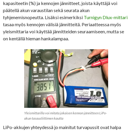
kapasiteetin (%) ja kennojen jännitteet, joista käyttäjä voi
päätellä akun varaustilan sekä seurata akun
tyhjenemisnopeutta. Lisäksi esimerkiksi
Turnigyn Dlux-mittari
tasaa myös kennojen välisiä jännitteitä. Periaatteessa myös
yleismittaria voi käyttää jännitteiden seuraamiseen, mutta se
on kentällä hieman hankalampaa.
Yleismittarilla voi mitata jokaisen kennon jännitteen LiPo-
akun tasausliittimen kautta
LiPo-akkujen yhteydessä jo mainitut turvapussit ovat halpa