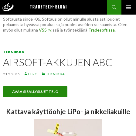
Haku
Tietoja bloggaajasta Eero:
Tradetech-blogi
SIIRRY
ENSISIJ
SISÄLTÖÖN
Softausta since -06. Softaus on ollut minulle alusta asti puolet
VALIKK
pelaamista hyvässä porukassa ja puolet aseiden rassaamista. Olen
myös ollut mukana
VSS ry
:ssä ja työntekijänä
Tradesoftissa
.
TEKNIIKKA
AIRSOFT-AKKUJEN ABC
21.5.2015
EERO
TEKNIIKKA
AVAA SISÄLLYSLUETTELO
Kattava käyttöohje LiPo- ja nikkeliakuille