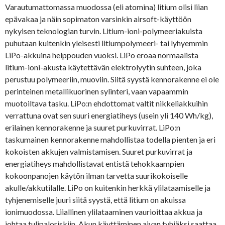
Varautumattomassa muodossa (eli atomina) litium olisi liian
epävakaa ja näin sopimaton varsinkin airsoft-käyttöön
nykyisen teknologian turvin. Litium-ioni-polymeeriakuista
puhutaan kuitenkin yleisesti litiumpolymeeri- tai lyhyemmin
LiPo-akkuina helppouden vuoksi. LiPo eroaa normaalista
litium-ioni-akusta käytettävän elektrolyytin suhteen, joka
perustuu polymeeriin, muoviin. Siitä syystä kennorakenne ei ole
perinteinen metallikuorinen sylinteri, vaan vapaammin
muotoiltava tasku. LiPo:n ehdottomat valtit nikkeliakkuihin
verrattuna ovat sen suuri energiatiheys (usein yli 140 Wh/kg),
erilainen kennorakenne ja suuret purkuvirrat. LiPo:n
taskumainen kennorakenne mahdollistaa todella pienten ja eri
kokoisten akkujen valmistamisen. Suuret purkuvirrat ja
energiatiheys mahdollistavat entistä tehokkaampien
kokoonpanojen käytön ilman tarvetta suurikokoiselle
akulle/akkutilalle. LiPo on kuitenkin herkkä ylilataamiselle ja
tyhjenemiselle juuri siitä syystä, että litium on akuissa
ionimuodossa. Liiallinen ylilataaminen vaurioittaa akkua ja
johtaa tulipaloriskiin. Akun käyttäminen aivan tyhjäksi saattaa