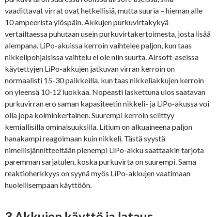
vaadittavat virrat ovat hetkellisiä, mutta suuria – hieman alle
10 ampeerista ylöspäin. Akkujen purkuvirtakykyä
vertailtaessa puhutaan usein purkuvirtakertoimesta, josta lisää
alempana. LiPo-akuissa kerroin vaihtelee paljon, kun taas
nikkelipohjaisissa vaihtelu ei ole niin suurta. Airsoft-aseissa
käytettyjen LiPo-akkujen jatkuvan virran kerroin on
normaalisti 15-30 paikkeilla, kun taas nikkeliakkujen kerroin
on yleensä 10-12 luokkaa. Nopeasti laskettuna ulos saatavan
purkuvirran ero saman kapasiteetin nikkeli- ja LiPo-akussa voi
olla jopa kolminkertainen. Suurempi kerroin selittyy
kemiallisilla ominaisuuksilla. Litium on alkuaineena paljon
hanakampi reagoimaan kuin nikkeli. Tästä syystä
nimellisjännitteeltään pienempi LiPo-akku saattaakin tarjota
paremman sarjatulen, koska purkuvirta on suurempi. Sama
reaktioherkkyys on syynä myös LiPo-akkujen vaatimaan
huolellisempaan käyttöön.
3 Akkujen käyttö ja lataus