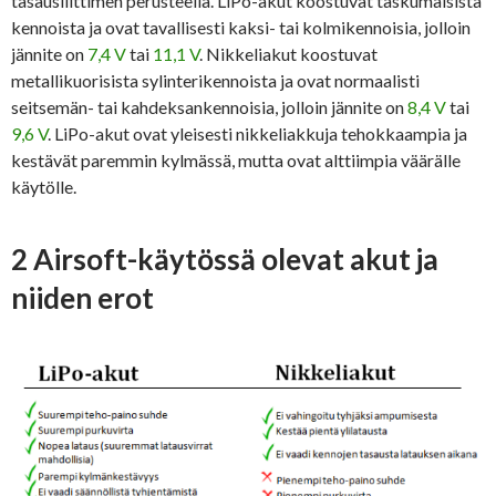
tasausliittimen perusteella. LiPo-akut koostuvat taskumaisista
kennoista ja ovat tavallisesti kaksi- tai kolmikennoisia, jolloin
jännite on
7,4 V
tai
11,1 V
. Nikkeliakut koostuvat
metallikuorisista sylinterikennoista ja ovat normaalisti
seitsemän- tai kahdeksankennoisia, jolloin jännite on
8,4 V
tai
9,6 V
. LiPo-akut ovat yleisesti nikkeliakkuja tehokkaampia ja
kestävät paremmin kylmässä, mutta ovat alttiimpia väärälle
käytölle.
2 Airsoft-käytössä olevat akut ja
niiden erot