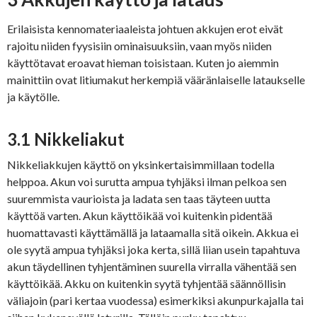
Erilaisista kennomateriaaleista johtuen akkujen erot eivät
rajoitu niiden fyysisiin ominaisuuksiin, vaan myös niiden
käyttötavat eroavat hieman toisistaan. Kuten jo aiemmin
mainittiin ovat litiumakut herkempiä vääränlaiselle lataukselle
ja käytölle.
3.1 Nikkeliakut
Nikkeliakkujen käyttö on yksinkertaisimmillaan todella
helppoa. Akun voi surutta ampua tyhjäksi ilman pelkoa sen
suuremmista vaurioista ja ladata sen taas täyteen uutta
käyttöä varten. Akun käyttöikää voi kuitenkin pidentää
huomattavasti käyttämällä ja lataamalla sitä oikein. Akkua ei
ole syytä ampua tyhjäksi joka kerta, sillä liian usein tapahtuva
akun täydellinen tyhjentäminen suurella virralla vähentää sen
käyttöikää. Akku on kuitenkin syytä tyhjentää säännöllisin
väliajoin (pari kertaa vuodessa) esimerkiksi akunpurkajalla tai