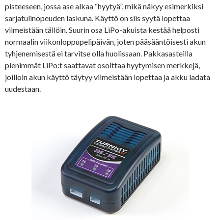
pisteeseen, jossa ase alkaa “hyytyä”, mikä näkyy esimerkiksi
sarjatulinopeuden laskuna. Käyttö on siis syytä lopettaa
viimeistään tällöin. Suurin osa LiPo-akuista kestää helposti
normaalin viikonloppupelipäivän, joten pääsääntöisesti akun
tyhjenemisestä ei tarvitse olla huolissaan. Pakkasasteilla
pienimmät LiPo:t saattavat osoittaa hyytymisen merkkejä,
joilloin akun käyttö täytyy viimeistään lopettaa ja akku ladata
uudestaan.