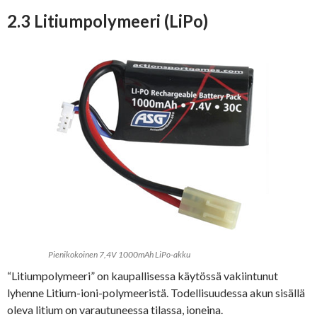
2.3 Litiumpolymeeri (LiPo)
Pienikokoinen 7,4V 1000mAh LiPo-akku
“Litiumpolymeeri” on kaupallisessa käytössä vakiintunut
lyhenne Litium-ioni-polymeeristä. Todellisuudessa akun sisällä
oleva litium on varautuneessa tilassa, ioneina.