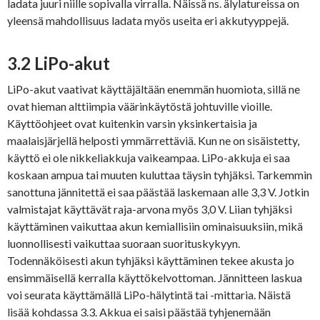
ladata juuri niille sopivalla virralla. Näissä ns. älylatureissa on
yleensä mahdollisuus ladata myös useita eri akkutyyppejä.
3.2 LiPo-akut
LiPo-akut vaativat käyttäjältään enemmän huomiota, sillä ne
ovat hieman alttiimpia väärinkäytöstä johtuville vioille.
Käyttöohjeet ovat kuitenkin varsin yksinkertaisia ja
maalaisjärjellä helposti ymmärrettäviä. Kun ne on sisäistetty,
käyttö ei ole nikkeliakkuja vaikeampaa. LiPo-akkuja ei saa
koskaan ampua tai muuten kuluttaa täysin tyhjäksi. Tarkemmin
sanottuna jännitettä ei saa päästää laskemaan alle 3,3 V. Jotkin
valmistajat käyttävät raja-arvona myös 3,0 V. Liian tyhjäksi
käyttäminen vaikuttaa akun kemiallisiin ominaisuuksiin, mikä
luonnollisesti vaikuttaa suoraan suorituskykyyn.
Todennäköisesti akun tyhjäksi käyttäminen tekee akusta jo
ensimmäisellä kerralla käyttökelvottoman. Jännitteen laskua
voi seurata käyttämällä LiPo-hälytintä tai -mittaria. Näistä
lisää kohdassa 3.3. Akkua ei saisi päästää tyhjenemään