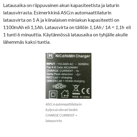
Latausaika on riippuvainen akun kapasiteetista ja laturin
latausvirrasta. Esimerkkinä ASG:n automaattilaturin
latausvirta on 1 A ja kiinalaisen miniakun kapasiteetti on
1100mAh eli 1,1Ah. Latausvirta on tällöin
1,1Ah / 1A = 1,1h
eli
1 tunti 6 minuuttia. Käytännössä latausaika on tyhjälle akulle
lähemmäs kaksi tuntia.
ASG:n automaattilaturin
kyljessä olevat tiedot.
CHARGE CURRENT =
latausvirta