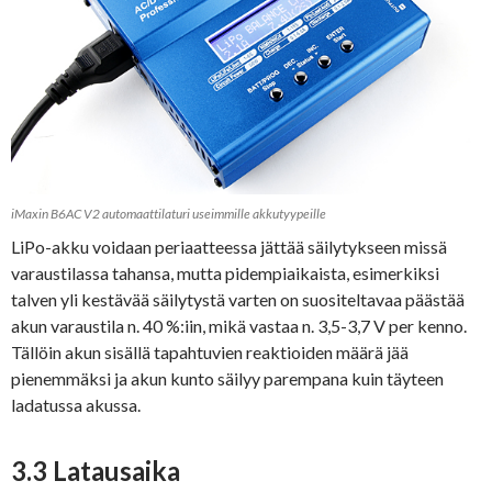
iMaxin B6AC V2 automaattilaturi useimmille akkutyypeille
LiPo-akku voidaan periaatteessa jättää säilytykseen missä
varaustilassa tahansa, mutta pidempiaikaista, esimerkiksi
talven yli kestävää säilytystä varten on suositeltavaa päästää
akun varaustila n. 40 %:iin, mikä vastaa n. 3,5-3,7 V per kenno.
Tällöin akun sisällä tapahtuvien reaktioiden määrä jää
pienemmäksi ja akun kunto säilyy parempana kuin täyteen
ladatussa akussa.
3.3 Latausaika