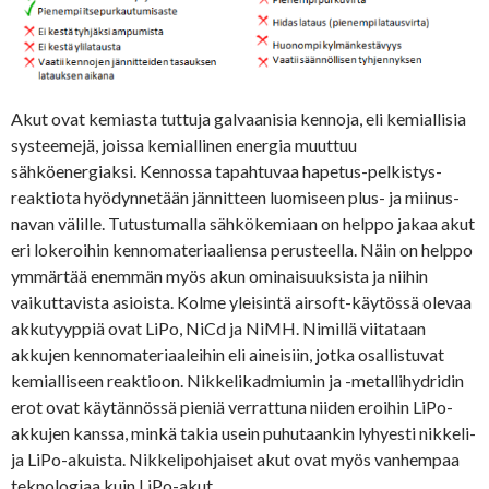
Akut ovat kemiasta tuttuja galvaanisia kennoja, eli kemiallisia
systeemejä, joissa kemiallinen energia muuttuu
sähköenergiaksi. Kennossa tapahtuvaa hapetus-pelkistys-
reaktiota hyödynnetään jännitteen luomiseen plus- ja miinus-
navan välille. Tutustumalla sähkökemiaan on helppo jakaa akut
eri lokeroihin kennomateriaaliensa perusteella. Näin on helppo
ymmärtää enemmän myös akun ominaisuuksista ja niihin
vaikuttavista asioista. Kolme yleisintä airsoft-käytössä olevaa
akkutyyppiä ovat LiPo, NiCd ja NiMH. Nimillä viitataan
akkujen kennomateriaaleihin eli aineisiin, jotka osallistuvat
kemialliseen reaktioon. Nikkelikadmiumin ja -metallihydridin
erot ovat käytännössä pieniä verrattuna niiden eroihin LiPo-
akkujen kanssa, minkä takia usein puhutaankin lyhyesti nikkeli-
ja LiPo-akuista. Nikkelipohjaiset akut ovat myös vanhempaa
teknologiaa kuin LiPo-akut.