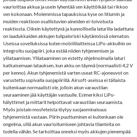
vaurioittaa akkua ja usein lyhentää sen käyttöikää tai rikkoo
sen kokonaan. Molemmissa tapauksissa kyse on litiumin ja
muiden reaktioon osallistuvien aineiden ei-toivotusta
reaktiosta. Oikein käytettynä ja kunnollisella laturilla ladattuna
on laadukkaiden akkujen tulipaloriski käytännössä olematon.
Useissa sovelluksissa kuten mobiililaitteissa LiPo-akkuihin on
integroitu suojapiiri, joka estää niiden tyhjenemisen ja
ylilataamisen. Ylilataaminen on estetty ohjelmoimalla laturi
katkaisemaan latauksen, kun akku on täynnä (normaalisti 4,2 V
per kenno). Akun tyhjenemistä varten useat RC-ajoneuvot on
varustettu sopivalla suojapiirillä. Airsoft-aseissa ei tällaista
kuitenkaan normaalisti ole, jolloin akun varaustilan
seuraaminen jää käyttäjän vastuulle. Esimerkiksi LiPo-
hälyttimet ja mittarit helpottavat varaustilan seuraamista.
Myös joistain mosfeteista löytyy suojaominaisuus
tyhjenemistä vastaan. Piirin puuttuminen ei kuitenkaan ole
ongelma, sillä akun vaurioitumiseen johtavia tilanteita on
todella vähän. Se tarkoittaa onneksi myös akkujen pienempää