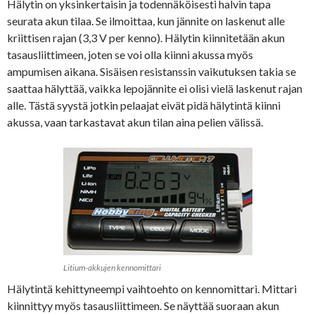
Hälytin on yksinkertaisin ja todennäköisesti halvin tapa
seurata akun tilaa. Se ilmoittaa, kun jännite on laskenut alle
kriittisen rajan (3,3 V per kenno). Hälytin kiinnitetään akun
tasausliittimeen, joten se voi olla kiinni akussa myös
ampumisen aikana. Sisäisen resistanssin vaikutuksen takia se
saattaa hälyttää, vaikka lepojännite ei olisi vielä laskenut rajan
alle. Tästä syystä jotkin pelaajat eivät pidä hälytintä kiinni
akussa, vaan tarkastavat akun tilan aina pelien välissä.
Litium-akkujen kennomittari
Hälytintä kehittyneempi vaihtoehto on kennomittari. Mittari
kiinnittyy myös tasausliittimeen. Se näyttää suoraan akun