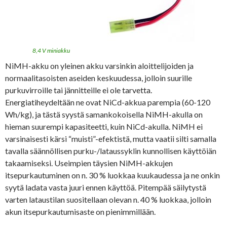
8,4 V miniakku
NiMH-akku on yleinen akku varsinkin aloittelijoiden ja
normaalitasoisten aseiden keskuudessa, jolloin suurille
purkuvirroille tai jännitteille ei ole tarvetta.
Energiatiheydeltään ne ovat NiCd-akkua parempia (60-120
Wh/kg), ja tästä syystä samankokoisella NiMH-akulla on
hieman suurempi kapasiteetti, kuin NiCd-akulla. NiMH ei
varsinaisesti kärsi “muisti”-efektistä, mutta vaatii silti samalla
tavalla säännöllisen purku-/lataussyklin kunnollisen käyttöiän
takaamiseksi. Useimpien täysien NiMH-akkujen
itsepurkautuminen on n. 30 % luokkaa kuukaudessa ja ne onkin
syytä ladata vasta juuri ennen käyttöä. Pitempää säilytystä
varten lataustilan suositellaan olevan n. 40 % luokkaa, jolloin
akun itsepurkautumisaste on pienimmillään.