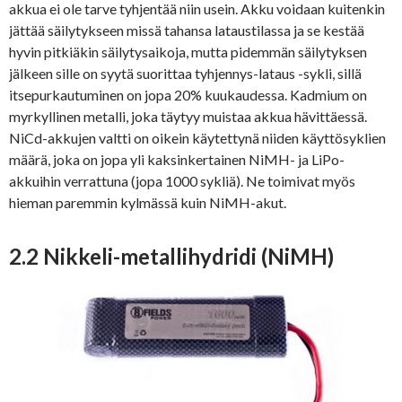
akkua ei ole tarve tyhjentää niin usein. Akku voidaan kuitenkin
jättää säilytykseen missä tahansa lataustilassa ja se kestää
hyvin pitkiäkin säilytysaikoja, mutta pidemmän säilytyksen
jälkeen sille on syytä suorittaa tyhjennys-lataus -sykli, sillä
itsepurkautuminen on jopa 20% kuukaudessa. Kadmium on
myrkyllinen metalli, joka täytyy muistaa akkua hävittäessä.
NiCd-akkujen valtti on oikein käytettynä niiden käyttösyklien
määrä, joka on jopa yli kaksinkertainen NiMH- ja LiPo-
akkuihin verrattuna (jopa 1000 sykliä). Ne toimivat myös
hieman paremmin kylmässä kuin NiMH-akut.
2.2 Nikkeli-metallihydridi (NiMH)