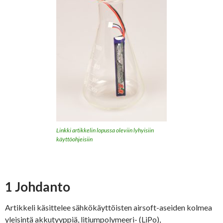
Linkki artikkelin lopussa oleviin lyhyisiin
käyttöohjeisiin
1 Johdanto
Artikkeli käsittelee sähkökäyttöisten airsoft-aseiden kolmea
yleisintä akkutyyppiä, litiumpolymeeri- (LiPo),