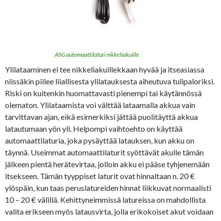
ASG automaattilaturi nikkeliakuille
Ylilataaminen ei tee nikkeliakuillekkaan hyvää ja itseasiassa
niissäkin piilee liiallisesta ylilatauksesta aiheutuva tulipaloriksi.
Riski on kuitenkin huomattavasti pienempi tai käytännössä
olematon. Ylilataamista voi välttää lataamalla akkua vain
tarvittavan ajan, eikä esimerkiksi jättää puolitäyttä akkua
latautumaan yön yli. Helpompi vaihtoehto on käyttää
automaattilaturia, joka pysäyttää latauksen, kun akku on
täynnä. Useimmat automaattilaturit syöttävät akulle tämän
jälkeen pientä herätevirtaa, jolloin akku ei pääse tyhjenemään
itsekseen. Tämän tyyppiset laturit ovat hinnaltaan n. 20 €
ylöspäin, kun taas peruslatureiden hinnat liikkuvat normaalisti
10 – 20 € välillä. Kehittyneimmissä latureissa on mahdollista
valita erikseen myös latausvirta, jolla erikokoiset akut voidaan