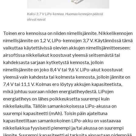
Kaksi 3,7 V LiPo-kennoa. Huomaa kennojen päässä
olevat navat
Toinen ero kennoissa on niiden nimellisjännite. Nikkelikennojen
nimellisjännite on 1,2 V, LiPo-kennojen 3,7 V. Käytännössä tämä
vaikuttaa käytettävissä olevien akkujen nimellisjännitteeseen:
airsoftissa nikkeliakut koostuvat yleensä seitsemästä tai
kahdeksasta sarjaan kytketystä kennosta, jolloin
nimellisjännite on joko 8,4 V tai 9,6 V. LiPo-akut koostuvat
yleensä vain kahdesta tai kolmesta kennosta, jolloin jännite on
7,4 V tai 11,1 V. Kolmas ero löytyy akkujen kapasiteetista,
mikä johtuu suoraan niiden energiatiheydestä. LiPojen
energiatiheys on lähes poikkeuksetta suurempi kuin
nikkeliakuilla. Tällöin samankokoisessa LiPo-akussa on
suurempi kapasiteetti (mAh). Toisin päin ajateltuna
kapasiteetiltaan samankokoinen LiPo-akku on vastaavaa
nikkeliakkua fyysisesti pienempi ja/tai akussa on suurempi
jännite. Suurempi kapasiteetti ei tarkoita ainoastaan pidempää