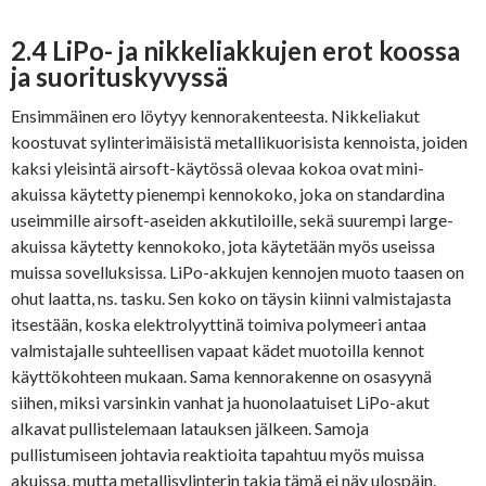
2.4 LiPo- ja nikkeliakkujen erot koossa
ja suorituskyvyssä
Ensimmäinen ero löytyy kennorakenteesta. Nikkeliakut
koostuvat sylinterimäisistä metallikuorisista kennoista, joiden
kaksi yleisintä airsoft-käytössä olevaa kokoa ovat mini-
akuissa käytetty pienempi kennokoko, joka on standardina
useimmille airsoft-aseiden akkutiloille, sekä suurempi large-
akuissa käytetty kennokoko, jota käytetään myös useissa
muissa sovelluksissa. LiPo-akkujen kennojen muoto taasen on
ohut laatta, ns. tasku. Sen koko on täysin kiinni valmistajasta
itsestään, koska elektrolyyttinä toimiva polymeeri antaa
valmistajalle suhteellisen vapaat kädet muotoilla kennot
käyttökohteen mukaan. Sama kennorakenne on osasyynä
siihen, miksi varsinkin vanhat ja huonolaatuiset LiPo-akut
alkavat pullistelemaan latauksen jälkeen. Samoja
pullistumiseen johtavia reaktioita tapahtuu myös muissa
akuissa, mutta metallisylinterin takia tämä ei näy ulospäin.