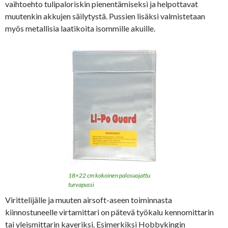
vaihtoehto tulipaloriskin pienentämiseksi ja helpottavat
muutenkin akkujen säilytystä. Pussien lisäksi valmistetaan
myös metallisia laatikoita isommille akuille.
18×22 cm kokoinen palosuojattu
turvapussi
Virittelijälle ja muuten airsoft-aseen toiminnasta
kiinnostuneelle virtamittari on pätevä työkalu kennomittarin
tai yleismittarin kaveriksi. Esimerkiksi Hobbykingin