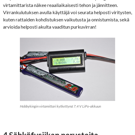
virtamittarista näkee reaaliaikaisesti tehon ja jännitteen.
Virrankulutuksen avulla käyttäjä voi seurata helposti viritysten,
kuten rattaiden kohdistuksen vaikutusta ja onnistumista, sekä
arvioida helposti akulta vaaditun purkuvirran!
Hobbykingin virtamittari kytkettynä 7,4 V LiPo-akkuun
4 Sähköfysiikan perusteita