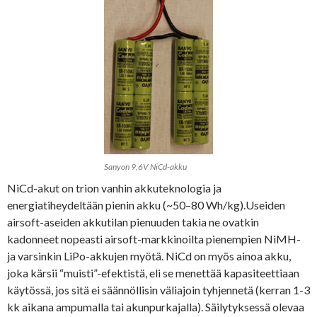
Sanyon 9,6V NiCd-akku
NiCd-akut on trion vanhin akkuteknologia ja
energiatiheydeltään pienin akku (~50–80 Wh/kg).Useiden
airsoft-aseiden akkutilan pienuuden takia ne ovatkin
kadonneet nopeasti airsoft-markkinoilta pienempien NiMH-
ja varsinkin LiPo-akkujen myötä. NiCd on myös ainoa akku,
joka kärsii “muisti”-efektistä, eli se menettää kapasiteettiaan
käytössä, jos sitä ei säännöllisin väliajoin tyhjennetä (kerran 1-3
kk aikana ampumalla tai akunpurkajalla). Säilytyksessä olevaa