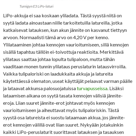
Turnigyn E3 LiPo-laturi
LiPo-akkuja ei saa koskaan yliladata. Tästä syystä niitä on
syytä ladata ainoastaan niille tarkoitetuilla latureilla, jotka
katkaisevat latauksen, kun akun jännite on kasvanut tiettyyn
arvoon. Normaalisti tämä arvo on 4,20 V per kenno.
Ylilataaminen johtaa kennojen vaurioitumiseen, sillä kennojen
sisällä tapahtuu tällöin ei-toivottuja reaktioita. Merkittävä
ylilataus saattaa johtaa lopulta tulipaloon, mutta tähän
vaaditaan monen tunnin ylilataus peruslaturin latausvirroilla.
Vaikka tulipaloriski on laadukkaita akkuja ja latureita
käytettäessä olematon, useat käyttäjät pelaavat varman päälle
ja lataavat akkunsa palosuojatuissa
turvapusseissa
. Lisäksi
lataamisen aikana on syytä tasata kennojen välisiä jännite-
eroja. Liian suuret jännite-erot johtavat myös kennojen
vaurioitumiseen ja aiheuttavat myös tulipaloriskin. Tästä
syystä osa latureista ei suostu lataamaan akkua, jos jännite-
erot kennojen välillä ovat liian suuret. Nykyään jotakuinkin
kaikki LiPo-peruslaturit suorittavat latauksen ja tasauksen