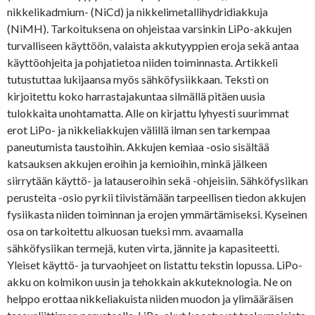
nikkelikadmium- (NiCd) ja nikkelimetallihydridiakkuja
(NiMH). Tarkoituksena on ohjeistaa varsinkin LiPo-akkujen
turvalliseen käyttöön, valaista akkutyyppien eroja sekä antaa
käyttöohjeita ja pohjatietoa niiden toiminnasta. Artikkeli
tutustuttaa lukijaansa myös sähköfysiikkaan. Teksti on
kirjoitettu koko harrastajakuntaa silmällä pitäen uusia
tulokkaita unohtamatta. Alle on kirjattu lyhyesti suurimmat
erot LiPo- ja nikkeliakkujen välillä ilman sen tarkempaa
paneutumista taustoihin. Akkujen kemiaa -osio sisältää
katsauksen akkujen eroihin ja kemioihin, minkä jälkeen
siirrytään käyttö- ja latauseroihin sekä -ohjeisiin. Sähköfysiikan
perusteita -osio pyrkii tiivistämään tarpeellisen tiedon akkujen
fysiikasta niiden toiminnan ja erojen ymmärtämiseksi. Kyseinen
osa on tarkoitettu alkuosan tueksi mm. avaamalla
sähköfysiikan termejä, kuten virta, jännite ja kapasiteetti.
Yleiset käyttö- ja turvaohjeet on listattu tekstin lopussa. LiPo-
akku on kolmikon uusin ja tehokkain akkuteknologia. Ne on
helppo erottaa nikkeliakuista niiden muodon ja ylimääräisen