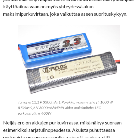
käyttöaikaa vaan on myös yhteydessä akun
maksimipurkuvirtaan, joka vaikuttaa aseen suorituskykyyn.
Turnigyn 11,1 V 3300mAh LiPo-akku, maksimiteho yli 1000 W
8 Fields 9,6 V 3000mAh NiMH-akku, maksimiteho 15C
purkuvirralla n. 400W
Neljäs ero on akkujen purkuvirrassa, mikä näkyy suoraan
esimerkiksi sarjatulinopeudessa. Akuista puhuttaessa
purkuvirta on suuressa roolissa airsoft-aseissa, sillä