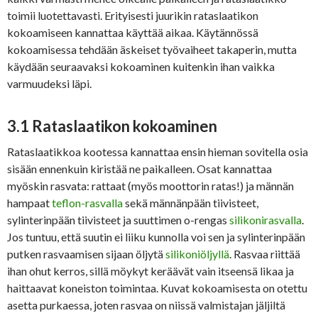
toimii luotettavasti. Erityisesti juurikin rataslaatikon
kokoamiseen kannattaa käyttää aikaa. Käytännössä
kokoamisessa tehdään äskeiset työvaiheet takaperin, mutta
käydään seuraavaksi kokoaminen kuitenkin ihan vaikka
varmuudeksi läpi.
3.1 Rataslaatikon kokoaminen
Rataslaatikkoa kootessa kannattaa ensin hieman sovitella osia
sisään ennenkuin kiristää ne paikalleen. Osat kannattaa
myöskin rasvata: rattaat (myös moottorin ratas!) ja männän
hampaat
teflon-rasvalla
sekä männänpään tiivisteet,
sylinterinpään tiivisteet ja suuttimen o-rengas
silikonirasvalla
.
Jos tuntuu, että suutin ei liiku kunnolla voi sen ja sylinterinpään
putken rasvaamisen sijaan öljytä
silikoniöljyllä
. Rasvaa riittää
ihan ohut kerros, sillä möykyt keräävät vain itseensä likaa ja
haittaavat koneiston toimintaa. Kuvat kokoamisesta on otettu
asetta purkaessa, joten rasvaa on niissä valmistajan jäljiltä