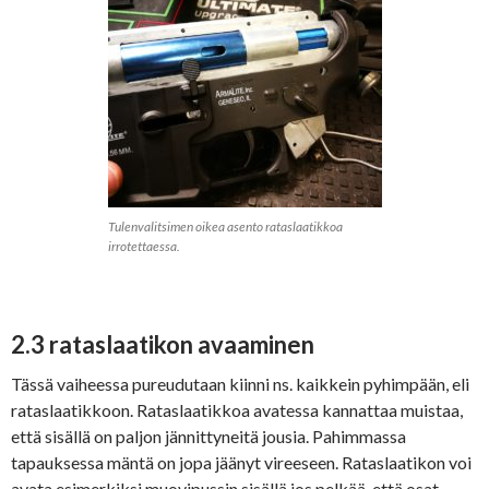
Tulenvalitsimen oikea asento rataslaatikkoa
irrotettaessa.
2.3 rataslaatikon avaaminen
Tässä vaiheessa pureudutaan kiinni ns. kaikkein pyhimpään, eli
rataslaatikkoon. Rataslaatikkoa avatessa kannattaa muistaa,
että sisällä on paljon jännittyneitä jousia. Pahimmassa
tapauksessa mäntä on jopa jäänyt vireeseen. Rataslaatikon voi
avata esimerkiksi muovipussin sisällä jos pelkää, että osat