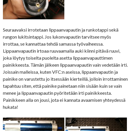
Seuraavaksi irrotetaan lippaanvapautin ja runkotappi sekä
rungon lukitsintappi. Jos lukonvapautin tarvitsee myös
irrottaa, se kannattaa tehdä samassa työvaiheessa.
Lippaanvapautin irtoaa ruuvaamalla auki kiinni pitävä ruuvi,
joka löytyy toiselta puolelta asetta lippaanvapauttimen
painikkeesta. Tämän jälkeen lippaanvapautin vain vedetään irti.
Joissain malleissa, kuten VFC:n aseissa, lippaanvapautin ja
painike on varustettu jo itsessään kierteillä, jolloin irrottaminen
tapahtuu siten, että painike painetaan niin sisään kuin se vain
menee ja lippaanvapautin pyöritetään irti painikkeesta.
Painikkeen alla on jousi, jota ei kannata avaamisen yhteydessä
hukata!