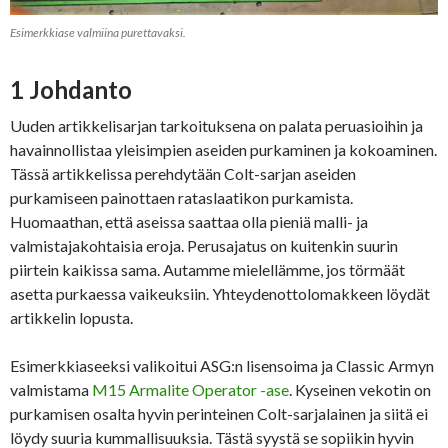
Esimerkkiase valmiina purettavaksi.
1 Johdanto
Uuden artikkelisarjan tarkoituksena on palata peruasioihin ja
havainnollistaa yleisimpien aseiden purkaminen ja kokoaminen.
Tässä artikkelissa perehdytään Colt-sarjan aseiden
purkamiseen painottaen rataslaatikon purkamista.
Huomaathan, että aseissa saattaa olla pieniä malli- ja
valmistajakohtaisia eroja. Perusajatus on kuitenkin suurin
piirtein kaikissa sama. Autamme mielellämme, jos törmäät
asetta purkaessa vaikeuksiin. Yhteydenottolomakkeen löydät
artikkelin lopusta.
Esimerkkiaseeksi valikoitui ASG:n lisensoima ja Classic Armyn
valmistama
M15 Armalite Operator -ase
. Kyseinen vekotin on
purkamisen osalta hyvin perinteinen Colt-sarjalainen ja siitä ei
löydy suuria kummallisuuksia. Tästä syystä se sopiikin hyvin