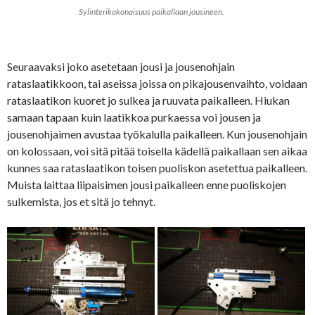
Sylinterikokonaisuus paikallaan jousineen.
Seuraavaksi joko asetetaan jousi ja jousenohjain
rataslaatikkoon, tai aseissa joissa on pikajousenvaihto, voidaan
rataslaatikon kuoret jo sulkea ja ruuvata paikalleen. Hiukan
samaan tapaan kuin laatikkoa purkaessa voi jousen ja
jousenohjaimen avustaa työkalulla paikalleen. Kun jousenohjain
on kolossaan, voi sitä pitää toisella kädellä paikallaan sen aikaa
kunnes saa rataslaatikon toisen puoliskon asetettua paikalleen.
Muista laittaa liipaisimen jousi paikalleen enne puoliskojen
sulkemista, jos et sitä jo tehnyt.