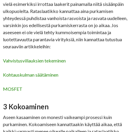
vielä esimerkiksi irrottaa laakerit painamalla niitä sisäänpäin
ulkopuolelta. Rataslaatikko kannattaa aina purkamisen
yhteydessä puhdistaa vanhoista rasvoista ja rasvata uudelleen,
varsinkin jos edellisestä purkamiskerrasta on jo aikaa. Jos
aseeseen ei ole vielä tehty kummoisempia toimintaa ja
luotettavuutta parantavia virityksiä, niin kannattaa tutustua
seuraaviin artikkeleihin:
Vahvistusvillauksien tekeminen
Kohtauskulman säätäminen
MOSFET
3 Kokoaminen
Aseen kasaaminen on monesti vaikeampi prosessi kuin
purkaminen. Kokoamiseen kannattaakin käyttää aikaa, että
kaikki varmasti menee oikealle paikalleen ja rataslaatikko