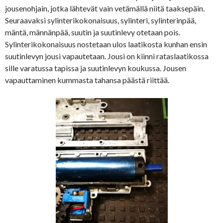
jousenohjain, jotka lähtevät vain vetämällä niitä taaksepäin.
Seuraavaksi sylinterikokonaisuus, sylinteri, sylinterinpää,
mäntä, männänpää, suutin ja suutinlevy otetaan pois.
Sylinterikokonaisuus nostetaan ulos laatikosta kunhan ensin
suutinlevyn jousi vapautetaan. Jousi on kiinni rataslaatikossa
sille varatussa tapissa ja suutinlevyn koukussa. Jousen
vapauttaminen kummasta tahansa päästä riittää.