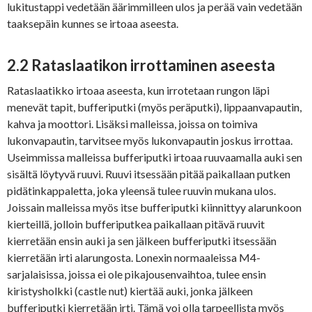
lukitustappi vedetään äärimmilleen ulos ja perää vain vedetään
taaksepäin kunnes se irtoaa aseesta.
2.2 Rataslaatikon irrottaminen aseesta
Rataslaatikko irtoaa aseesta, kun irrotetaan rungon läpi
menevät tapit, bufferiputki (myös peräputki), lippaanvapautin,
kahva ja moottori. Lisäksi malleissa, joissa on toimiva
lukonvapautin, tarvitsee myös lukonvapautin joskus irrottaa.
Useimmissa malleissa bufferiputki irtoaa ruuvaamalla auki sen
sisältä löytyvä ruuvi. Ruuvi itsessään pitää paikallaan putken
pidätinkappaletta, joka yleensä tulee ruuvin mukana ulos.
Joissain malleissa myös itse bufferiputki kiinnittyy alarunkoon
kierteillä, jolloin bufferiputkea paikallaan pitävä ruuvit
kierretään ensin auki ja sen jälkeen bufferiputki itsessään
kierretään irti alarungosta. Lonexin normaaleissa M4-
sarjalaisissa, joissa ei ole pikajousenvaihtoa, tulee ensin
kiristysholkki (castle nut) kiertää auki, jonka jälkeen
bufferiputki kierretään irti. Tämä voi olla tarpeellista myös