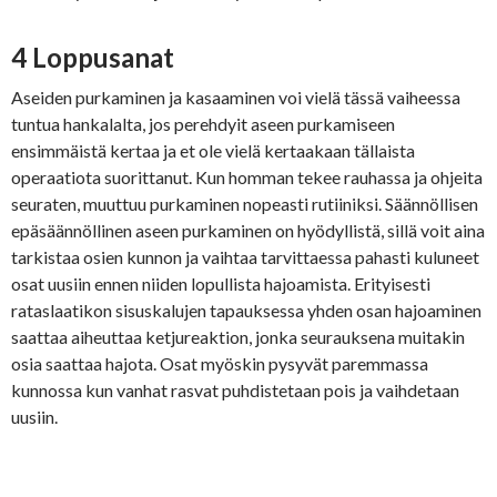
4 Loppusanat
Aseiden purkaminen ja kasaaminen voi vielä tässä vaiheessa
tuntua hankalalta, jos perehdyit aseen purkamiseen
ensimmäistä kertaa ja et ole vielä kertaakaan tällaista
operaatiota suorittanut. Kun homman tekee rauhassa ja ohjeita
seuraten, muuttuu purkaminen nopeasti rutiiniksi. Säännöllisen
epäsäännöllinen aseen purkaminen on hyödyllistä, sillä voit aina
tarkistaa osien kunnon ja vaihtaa tarvittaessa pahasti kuluneet
osat uusiin ennen niiden lopullista hajoamista. Erityisesti
rataslaatikon sisuskalujen tapauksessa yhden osan hajoaminen
saattaa aiheuttaa ketjureaktion, jonka seurauksena muitakin
osia saattaa hajota. Osat myöskin pysyvät paremmassa
kunnossa kun vanhat rasvat puhdistetaan pois ja vaihdetaan
uusiin.