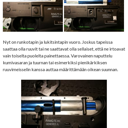
Nyt on runkotapin ja lukitsintapin vuoro. Joskus tapeissa
saattaa olla ruuvit tai ne saattavat olla sellaiset, että ne irtoavat
vain toiselta puolelta painettaessa. Varovainen naputtelu
kumivasaran ja tuurnan tai esimerkiksi pienikärkiksen
ruuvimeisselin kanssa auttaa määrittämään oikean suunnan.