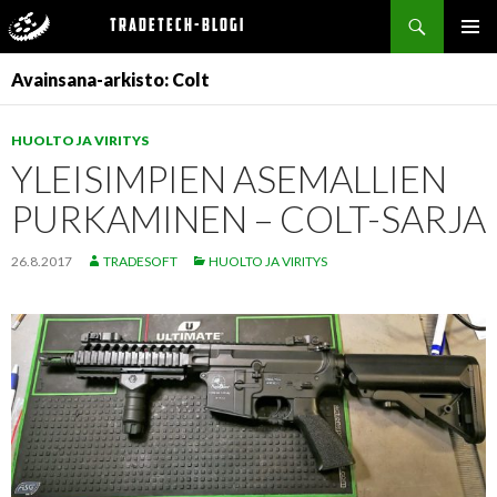
Haku
Tradetech-blogi
SIIRRY
ENSISIJ
SISÄLTÖÖN
Avainsana-arkisto: Colt
VALIKK
HUOLTO JA VIRITYS
YLEISIMPIEN ASEMALLIEN
PURKAMINEN – COLT-SARJA
26.8.2017
TRADESOFT
HUOLTO JA VIRITYS