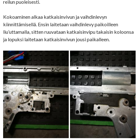
reilun puoleisesti.
Kokoaminen alkaa katkaisinvivun ja vaihdinlevyn
kiinnittämisellä. Ensin laitetaan vaihdinlevy paikoilleen
liu’uttamalla, sitten ruuvataan katkaisinvipu takaisin koloonsa
ja lopuksi laitetaan katkaisinvivun jousi paikalleen.