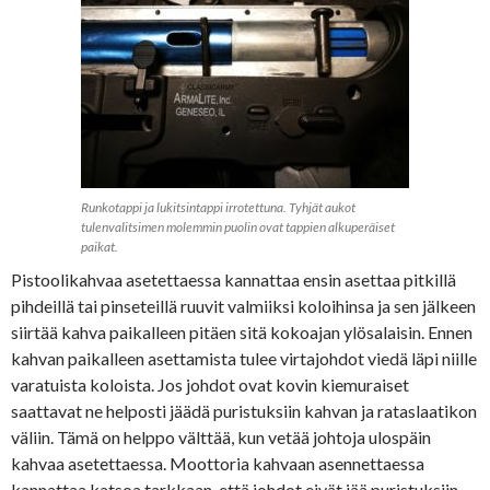
Runkotappi ja lukitsintappi irrotettuna. Tyhjät aukot
tulenvalitsimen molemmin puolin ovat tappien alkuperäiset
paikat.
Pistoolikahvaa asetettaessa kannattaa ensin asettaa pitkillä
pihdeillä tai pinseteillä ruuvit valmiiksi koloihinsa ja sen jälkeen
siirtää kahva paikalleen pitäen sitä kokoajan ylösalaisin. Ennen
kahvan paikalleen asettamista tulee virtajohdot viedä läpi niille
varatuista koloista. Jos johdot ovat kovin kiemuraiset
saattavat ne helposti jäädä puristuksiin kahvan ja rataslaatikon
väliin. Tämä on helppo välttää, kun vetää johtoja ulospäin
kahvaa asetettaessa. Moottoria kahvaan asennettaessa
kannattaa katsoa tarkkaan, että johdot eivät jää puristuksiin,