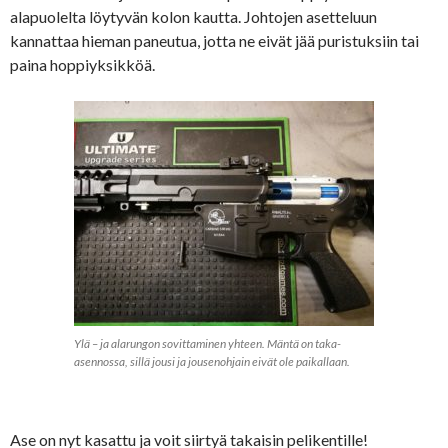
alapuolelta löytyvän kolon kautta. Johtojen asetteluun
kannattaa hieman paneutua, jotta ne eivät jää puristuksiin tai
paina hoppiyksikköä.
Ylä – ja alarungon sovittaminen yhteen. Mäntä on taka-
asennossa, sillä jousi ja jousenohjain eivät ole paikallaan.
Ase on nyt kasattu ja voit siirtyä takaisin pelikentille!