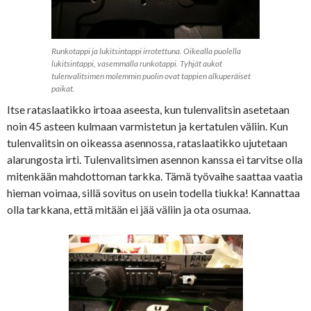
Runkotappi ja lukitsintappi irrotettuna. Oikealla puolella
lukitsintappi, vasemmalla runkotappi. Tyhjät aukot
tulenvalitsimen molemmin puolin ovat tappien alkuperäiset
paikat.
Itse rataslaatikko irtoaa aseesta, kun tulenvalitsin asetetaan
noin 45 asteen kulmaan varmistetun ja kertatulen väliin. Kun
tulenvalitsin on oikeassa asennossa, rataslaatikko ujutetaan
alarungosta irti. Tulenvalitsimen asennon kanssa ei tarvitse olla
mitenkään mahdottoman tarkka. Tämä työvaihe saattaa vaatia
hieman voimaa, sillä sovitus on usein todella tiukka! Kannattaa
olla tarkkana, että mitään ei jää väliin ja ota osumaa.