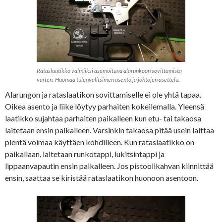
Rataslaatikko valmiiksi asemoituna alarunkoon sovittamista
varten. Huomaa tulenvalitsimen asento ja johtojen asettelu.
Alarungon ja rataslaatikon sovittamiselle ei ole yhtä tapaa.
Oikea asento ja liike löytyy parhaiten kokeilemalla. Yleensä
laatikko sujahtaa parhaiten paikalleen kun etu- tai takaosa
laitetaan ensin paikalleen. Varsinkin takaosa pitää usein laittaa
pientä voimaa käyttäen kohdilleen. Kun rataslaatikko on
paikallaan, laitetaan runkotappi, lukitsintappi ja
lippaanvapautin ensin paikalleen. Jos pistoolikahvan kiinnittää
ensin, saattaa se kiristää rataslaatikon huonoon asentoon.