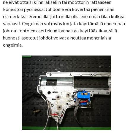
ne eivät ottaisi kiinni akseliin tai moottorin rattaaseen
koneiston pyöriessä. Johdoille voi kovertaa pienen uran
esimerkiksi Dremelillä, jotta niillä olisi enemmän tilaa kulkea
vapaasti. Ongelman voi myös korjata käyttämällä ohuempaa
johtoa. Johtojen asetteluun kannattaa käyttää aikaa, sillä
huonosti asetetut johdot voivat aiheuttaa monenlaisia
ongelmia.