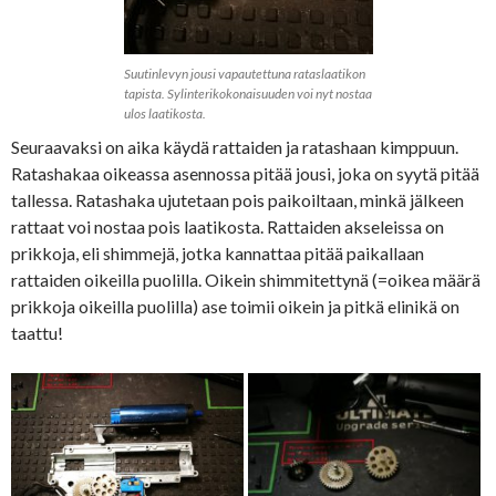
Suutinlevyn jousi vapautettuna rataslaatikon
tapista. Sylinterikokonaisuuden voi nyt nostaa
ulos laatikosta.
Seuraavaksi on aika käydä rattaiden ja ratashaan kimppuun.
Ratashakaa oikeassa asennossa pitää jousi, joka on syytä pitää
tallessa. Ratashaka ujutetaan pois paikoiltaan, minkä jälkeen
rattaat voi nostaa pois laatikosta. Rattaiden akseleissa on
prikkoja, eli shimmejä, jotka kannattaa pitää paikallaan
rattaiden oikeilla puolilla. Oikein shimmitettynä (=oikea määrä
prikkoja oikeilla puolilla) ase toimii oikein ja pitkä elinikä on
taattu!