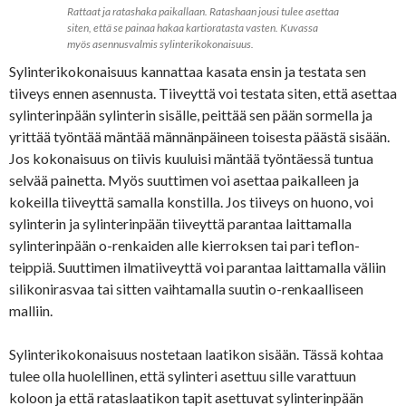
Rattaat ja ratashaka paikallaan. Ratashaan jousi tulee asettaa
siten, että se painaa hakaa kartioratasta vasten. Kuvassa
myös asennusvalmis sylinterikokonaisuus.
Sylinterikokonaisuus kannattaa kasata ensin ja testata sen
tiiveys ennen asennusta. Tiiveyttä voi testata siten, että asettaa
sylinterinpään sylinterin sisälle, peittää sen pään sormella ja
yrittää työntää mäntää männänpäineen toisesta päästä sisään.
Jos kokonaisuus on tiivis kuuluisi mäntää työntäessä tuntua
selvää painetta. Myös suuttimen voi asettaa paikalleen ja
kokeilla tiiveyttä samalla konstilla. Jos tiiveys on huono, voi
sylinterin ja sylinterinpään tiiveyttä parantaa laittamalla
sylinterinpään o-renkaiden alle kierroksen tai pari teflon-
teippiä. Suuttimen ilmatiiveyttä voi parantaa laittamalla väliin
silikonirasvaa tai sitten vaihtamalla suutin o-renkaalliseen
malliin.
Sylinterikokonaisuus nostetaan laatikon sisään. Tässä kohtaa
tulee olla huolellinen, että sylinteri asettuu sille varattuun
koloon ja että rataslaatikon tapit asettuvat sylinterinpään