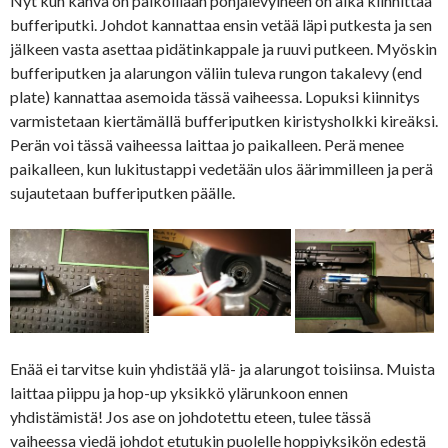
Nyt kun kahva on paikoillaan pohjalevyineen on aika kiinnittää
bufferiputki. Johdot kannattaa ensin vetää läpi putkesta ja sen
jälkeen vasta asettaa pidätinkappale ja ruuvi putkeen. Myöskin
bufferiputken ja alarungon väliin tuleva rungon takalevy (end
plate) kannattaa asemoida tässä vaiheessa. Lopuksi kiinnitys
varmistetaan kiertämällä bufferiputken kiristysholkki kireäksi.
Perän voi tässä vaiheessa laittaa jo paikalleen. Perä menee
paikalleen, kun lukitustappi vedetään ulos äärimmilleen ja perä
sujautetaan bufferiputken päälle.
Enää ei tarvitse kuin yhdistää ylä- ja alarungot toisiinsa. Muista
laittaa piippu ja hop-up yksikkö ylärunkoon ennen
yhdistämistä! Jos ase on johdotettu eteen, tulee tässä
vaiheessa viedä johdot etutukin puolelle hoppiyksikön edestä