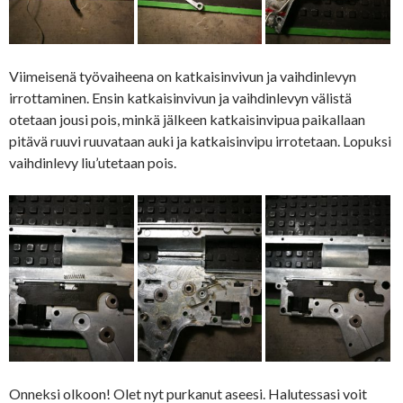
Viimeisenä työvaiheena on katkaisinvivun ja vaihdinlevyn
irrottaminen. Ensin katkaisinvivun ja vaihdinlevyn välistä
otetaan jousi pois, minkä jälkeen katkaisinvipua paikallaan
pitävä ruuvi ruuvataan auki ja katkaisinvipu irrotetaan. Lopuksi
vaihdinlevy liu’utetaan pois.
Onneksi olkoon! Olet nyt purkanut aseesi. Halutessasi voit