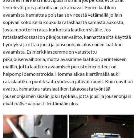
lentelevät pois paikoiltaan ja katoavat. Ennen laatikon
avaamista kannattaa poistaa se vireestä vetämällä jollain
sopivan kokoisella koukulla ratashaasta samasta aukosta,
josta moottorin ratas kurkottaa laatikon sisälle. Jos
rataslaatikossasi on pikajousenvaihto, kannattaa sitä käyttää
hyödyksi ja ottaa jousi ja jousenohjain ulos ennen laatikon
avaamista. Esimerkkiaseemme on varustettu
pikajousenvaihdolla, mutta avasimme laatikon perinteiseen
malliin, jotta laatikon avaamisen perustoimenpiteet on
helpompi demonstroida. Homma alkaa kiertämällä auki
rataslaatikon puolikkaita yhdessä pitävät ruuvit. Kun ruuvit on
avattu, kannattaa rataslaatikon takaosasta työntää
jousenohjaimen sisään joku työkalu, jotta jousi ja jousenohjain
eivät pääse vapaasti lentämään ulos.