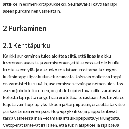
artikkelin esimerkkitapaukseksi. Seuraavaksi käydään läpi
aseen purkaminen vaiheittain.
2 Purkaminen
2.1 Kenttäpurku
Kaikki purkaminen tulee aloittaa siitä, että lipas ja akku
irrotetaan aseesta ja varmistetaan, että aseessa ei ole kuulia.
Irrota aseen ylä- ja alarunko toisistaan irrottamalla rungon
lukitsintappi lipaskuilun etureunasta. Joissain malleissa tappi
on varmistettu ruuvilla, useimmissa se vain painetaan ulos. Jos
ase on johdotettu eteen, on johdot ujutettava niille varatusta
kolosta läpi jotta rungot saa erotettua toisistaan. Jos tarvitsee
kajota vain hop-up yksikköön ja/tai piippuun, ei asetta tarvitse
purkaa tämän enempää. Hop-up yksikkö ja piippu lähtevät
tässä vaiheessa ihan vetämällä irti ulkopiipusta/ylärungosta.
Vetoperät lähtevät irti siten, että tukin alapuolella sijaitseva