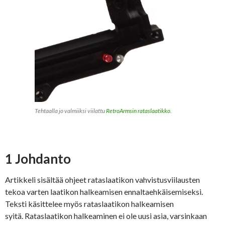
Tehtaalla jo valmiiksi viilattu
RetroArmsin rataslaatikko.
1 Johdanto
Artikkeli sisältää ohjeet rataslaatikon vahvistusviilausten
tekoa varten laatikon halkeamisen ennaltaehkäisemiseksi.
Teksti käsittelee myös rataslaatikon halkeamisen
syitä. Rataslaatikon halkeaminen ei ole uusi asia, varsinkaan