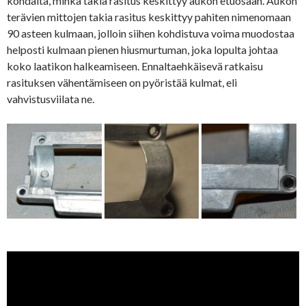
kohdalta, minkä takia rasitus keskittyy aukon etuosaan. Aukon
terävien mittojen takia rasitus keskittyy pahiten nimenomaan
90 asteen kulmaan, jolloin siihen kohdistuva voima muodostaa
helposti kulmaan pienen hiusmurtuman, joka lopulta johtaa
koko laatikon halkeamiseen. Ennaltaehkäisevä ratkaisu
rasituksen vähentämiseen on pyöristää kulmat, eli
vahvistusviilata ne.