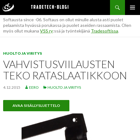
Haku
Tietoja bloggaajasta Eero:
Tradetech-blogi
SIIRRY
ENSISIJ
SISÄLTÖÖN
Softausta since -06. Softaus on ollut minulle alusta asti puolet
VALIKK
pelaamista hyvässä porukassa ja puolet aseiden rassaamista. Olen
myös ollut mukana
VSS ry
:ssä ja työntekijänä
Tradesoftissa
.
HUOLTO JA VIRITYS
VAHVISTUSVIILAUSTEN
TEKO RATASLAATIKKOON
4.12.2015
EERO
HUOLTO JA VIRITYS
AVAA SISÄLLYSLUETTELO