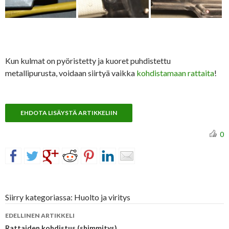
Kun kulmat on pyöristetty ja kuoret puhdistettu
metallipurusta, voidaan siirtyä vaikka
kohdistamaan rattaita
!
EHDOTA LISÄYSTÄ ARTIKKELIIN
0
Siirry kategoriassa: Huolto ja viritys
Artikkelien
EDELLINEN ARTIKKELI
Rattaiden kohdistus (shimmitys)