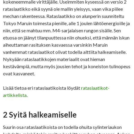
kokeneemmalle virittäjälle. Useimmiten kyseessä on versio 2
rataslaatikko eikä syynä ole mallin yleisyys, vaan vika piilee
mechan rakenteessa. Rataslaatikko on alunperin suunniteltu
Tokyo Maruin toimesta pienille, alle 1 joulen lähtöenergioille ja
niin, että se mahtuu mm. M4-sarjalaisen rungon sisälle. Sen
etuosa on jäänyt tilanpuuttessa niin ohueksi, että männän iskun
aiheuttaman rasituksen kasvaessa varsinkin Maruin
vanhemmat rataslaatikot olivat todella alttiita halkeamiselle.
Nykyään rataslaatikkojen materiaalit ovat hieman
kestävämpiä, mutta myös jousien tehot ja koneiston tulinopeus
ovat kasvaneet.
Lisää tietoa eri rataslaatikoista löydät
rataslaatikot-
artikkelista
.
2 Syitä halkeamiselle
Suurin osa rataslaatikoista on todella ohuita sylinteriaukon