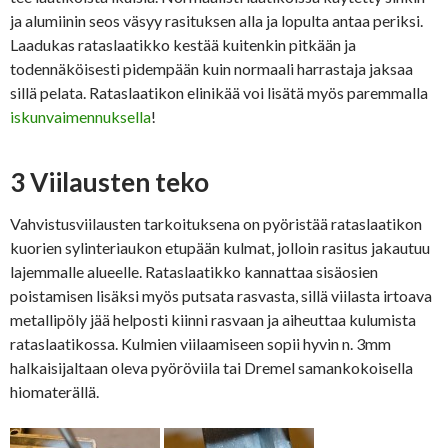
ja alumiinin seos väsyy rasituksen alla ja lopulta antaa periksi.
Laadukas rataslaatikko kestää kuitenkin pitkään ja
todennäköisesti pidempään kuin normaali harrastaja jaksaa
sillä pelata. Rataslaatikon elinikää voi lisätä myös paremmalla
iskunvaimennuksella
!
3 Viilausten teko
Vahvistusviilausten tarkoituksena on pyöristää rataslaatikon
kuorien sylinteriaukon etupään kulmat, jolloin rasitus jakautuu
lajemmalle alueelle. Rataslaatikko kannattaa sisäosien
poistamisen lisäksi myös putsata rasvasta, sillä viilasta irtoava
metallipöly jää helposti kiinni rasvaan ja aiheuttaa kulumista
rataslaatikossa. Kulmien viilaamiseen sopii hyvin n. 3mm
halkaisijaltaan oleva pyöröviila tai Dremel samankokoisella
hiomaterällä.