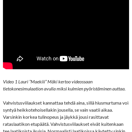
Video 1 Lauri ”Maekiii” Mäki kertoo videossaan
tietokonesimulaation avulla miksi kulmien pyöristäminen auttaa.
Vahvistusviilaukset kannattaa tehdä aina, sillä hiusmurtuma voi
syntyä heikkotehoisellakin jousella, se vain vaatii aikaa.
Varsinkin korkea tulinopeus ja jäykkä jousi rasittavat
rataslaatikon etupäätä. Vahvistusviilaukset eivät kuitenkaan
tee laatikoista ikuisia. Normaalisti laatikoissa käytetty sinkin