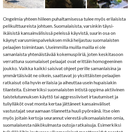
Ongelmia yhteen hiileen puhaltamisessa tulee myös erilaisista
pelikulttuureista johtuen. Suomalaisista, varsinkin täysi-
ikäisistä kansainvälisissä peleissä käyvistä, suurin osa on
käynyt varusmiespalveluksen mikä heijastuu suomalaisten
pelaajien toimintaan. Useimmilla muilla mailla ei ole
samanlaista yhtenäistävää kokemuspiiriä, joten keskitasoon
verrattuna suomalaiset pelaajat ovat erittäin homogeeninen
joukko. Vaikka kaikki saisivat ohjeet perille samanlaisina ja
ymmärtäisivät ne oikein, saattavat jo yksittäisten pelaajien
ratkaisut olla hyvin erilaisia ja aiheuttaa usein hupaisiakin
tilanteita. Esimerkiksi suomalaisten intistä oppima aktiivinen
taistelutunnuksen käyttö tai aggressiiviset irtautumiset ja
tuliylläköt ovat monta kertaa jättäneet kansainväliset
vastustajat seuraamaan tilannetta huuli pyöreänä. Itse olen
myös joitain kertoja seurannut vierestä ulkomaalaisten omia,
suomalaisesta näkökulmasta outoja ratkaisuja. Esimerkiksi
tuliylläköihin joutuessa ulkomaalaiset moottoroidut osastot