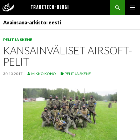
Haku
Tradetech-blogi
SIIRRY
ENSISIJ
SISÄLTÖÖN
Avainsana-arkisto: eesti
VALIKK
PELIT JA SKENE
KANSAINVÄLISET AIRSOFT-
PELIT
30.10.2017
MIKKO KOHO
PELIT JA SKENE