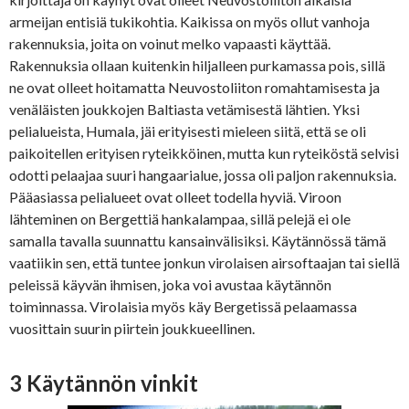
armeijan entisiä tukikohtia. Kaikissa on myös ollut vanhoja
rakennuksia, joita on voinut melko vapaasti käyttää.
Rakennuksia ollaan kuitenkin hiljalleen purkamassa pois, sillä
ne ovat olleet hoitamatta Neuvostoliiton romahtamisesta ja
venäläisten joukkojen Baltiasta vetämisestä lähtien. Yksi
pelialueista, Humala, jäi erityisesti mieleen siitä, että se oli
paikoitellen erityisen ryteikköinen, mutta kun ryteiköstä selvisi
odotti pelaajaa suuri hangaarialue, jossa oli paljon rakennuksia.
Pääasiassa pelialueet ovat olleet todella hyviä. Viroon
lähteminen on Bergettiä hankalampaa, sillä pelejä ei ole
samalla tavalla suunnattu kansainvälisiksi. Käytännössä tämä
vaatiikin sen, että tuntee jonkun virolaisen airsoftaajan tai siellä
peleissä käyvän ihmisen, joka voi avustaa käytännön
toiminnassa. Virolaisia myös käy Bergetissä pelaamassa
vuosittain suurin piirtein joukkueellinen.
3 Käytännön vinkit