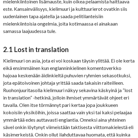
mielenkiintoinen lisämauste, kuin oikea pelaamista haittaava
este. Kansainvälisyys, kielimuuri ja kulttuurierot ovatkin siis
uudenlainen tapa ajatella ja saada pelitilanteisiin
mielenkiintoisia ongelmia, joita kotimaassa ei ainakaan
samassa laajuudessa tule.
2.1 Lost in translation
Kielimuuri on asia, jota ei voi koskaan täysin ylittää. Ei ole kerta
eikä ensimmäinen kun englanninkielinen komentoverkko
hajoaa keskenään äidinkieltä puhuvien ryhmien sekasotkuksi,
jota epätoivoinen johtaja yrittää saada takaisin raiteilleen.
Ruohonjuuritasolla kielimuuri näkyy sekavina käskyinä ja ”lost
in translation” -hetkinä, jolloin ihmiset ymmärtävät ohjeet eri
tavalla. Olen itse törmännyt pari kertaa jopa joukkueen
kokoisiin yksiköihin, joissa saattaa vain yksi tai kaksi pelaajaa
ymmärtää edes auttavasti englantia. Onneksi aina yhteinen
sävel onkin löytynyt viimeistään taktisesta viittomakielestä eli
käsimerkeistä. Onkin ollut ilahduttavaa huomata, että kuinka