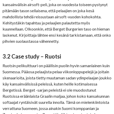
kansainvälisin airsoft-peli, joka on vuodesta toiseen pystynyt
pitämään tason sellaisena, että pelaajien on joka kesä
mahdollista tehdä reissustaan airsoft-vuoden kohokohta.
Kehitystäkin tapahtuu ja pelaajien palautetta myös
kuunnellaan. Olkoonkin, että Berget Burgerien taso on hieman
laskenut. Kirjoittaja lähtee ensi kesänä tarkistamaan, että onko
pihvien suolaustasoa vähennetty.
3.2 Case study – Ruotsi
Ruotsin pelikulttuuri on päällisin puolin hyvin samanlainen kuin
Suomessa. Pääosa pelaajista pelaa viikonloppupelejä ja joitain
skenaarioita, joista tietty muutaman sadan ydinpelaajan joukko
käy kansainvälisissä peleissä, kuten heille kotimaisessa
Bergetissä. Berget -sarjan peleistä ei ole muodostunut
Ruotsissa eräänlaista Graalin maljaa, johon koko kansakunnan
softaajat ryntäisivät suurella innolla. Tämä on mielenkiintoista
verrattuna Suomeen, jossa ainakin Suomi komppanian ja