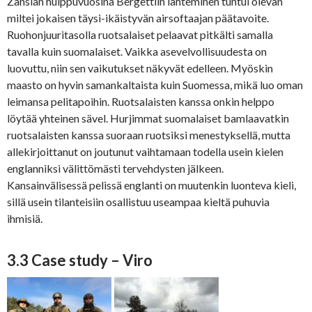
Zansian huippuvuosina Bergettiin lähteminen tuntui olevan
miltei jokaisen täysi-ikäistyvän airsoftaajan päätavoite.
Ruohonjuuritasolla ruotsalaiset pelaavat pitkälti samalla
tavalla kuin suomalaiset. Vaikka asevelvollisuudesta on
luovuttu, niin sen vaikutukset näkyvät edelleen. Myöskin
maasto on hyvin samankaltaista kuin Suomessa, mikä luo oman
leimansa pelitapoihin. Ruotsalaisten kanssa onkin helppo
löytää yhteinen sävel. Hurjimmat suomalaiset bamlaavatkin
ruotsalaisten kanssa suoraan ruotsiksi menestyksellä, mutta
allekirjoittanut on joutunut vaihtamaan todella usein kielen
englanniksi välittömästi tervehdysten jälkeen.
Kansainvälisessä pelissä englanti on muutenkin luonteva kieli,
sillä usein tilanteisiin osallistuu useampaa kieltä puhuvia
ihmisiä.
3.3 Case study – Viro