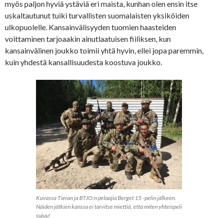
myös paljon hyviä ystäviä eri maista, kunhan olen ensin itse
uskaltautunut tuiki turvallisten suomalaisten yksiköiden
ulkopuolelle. Kansainvälisyyden tuomien haasteiden
voittaminen tarjoaakin ainutlaatuisen fiiliksen, kun
kansainvälinen joukko toimii yhtä hyvin, ellei jopa paremmin,
kuin yhdestä kansallisuudesta koostuva joukko.
Kuvassa Tieran ja BTJO:n pelaajia Berget 15 -pelin jälkeen.
Näiden jätkien kanssa ei tarvitse miettiä, että miten yhteispeli
sujuu!