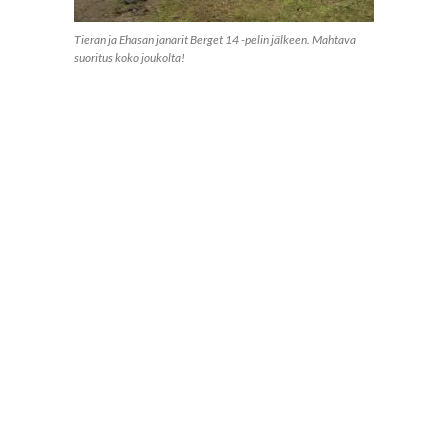
Tieran ja Ehasan janarit Berget 14 -pelin jälkeen. Mahtava
suoritus koko joukolta!