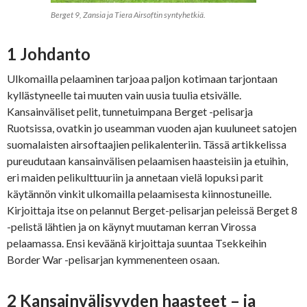
Berget 9, Zansia ja Tiera Airsoftin syntyhetkiä.
1 Johdanto
Ulkomailla pelaaminen tarjoaa paljon kotimaan tarjontaan
kyllästyneelle tai muuten vain uusia tuulia etsivälle.
Kansainväliset pelit, tunnetuimpana Berget -pelisarja
Ruotsissa, ovatkin jo useamman vuoden ajan kuuluneet satojen
suomalaisten airsoftaajien pelikalenteriin. Tässä artikkelissa
pureudutaan kansainvälisen pelaamisen haasteisiin ja etuihin,
eri maiden pelikulttuuriin ja annetaan vielä lopuksi parit
käytännön vinkit ulkomailla pelaamisesta kiinnostuneille.
Kirjoittaja itse on pelannut Berget-pelisarjan peleissä Berget 8
-pelistä lähtien ja on käynyt muutaman kerran Virossa
pelaamassa. Ensi keväänä kirjoittaja suuntaa Tsekkeihin
Border War -pelisarjan kymmenenteen osaan.
2 Kansainvälisyyden haasteet – ja