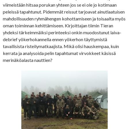
viimeistään hitsaa porukan yhteen jos se ei ole jo kotimaan
peleissä tapahtunut. Pidemmät reissut tarjoavat ainutlaatuisen
mahdollisuuden ryhmähengen kohottamiseen ja toisaalta myös
oman toiminnan kehittämiseen. Kirjoittajan tiimin Tieran
yhdeksi tärkeimmäiksi perinteeksi onkin muodostunut laiva-
debrief yökerhokannella ennen yökerhon täyttymistä
tavallisista risteilymatkaajista. Mikä olisi hauskempaa, kuin
kerrata ja analysoida pelin tapahtumat virvokkeet käsissä
merinäköalasta nauttien?