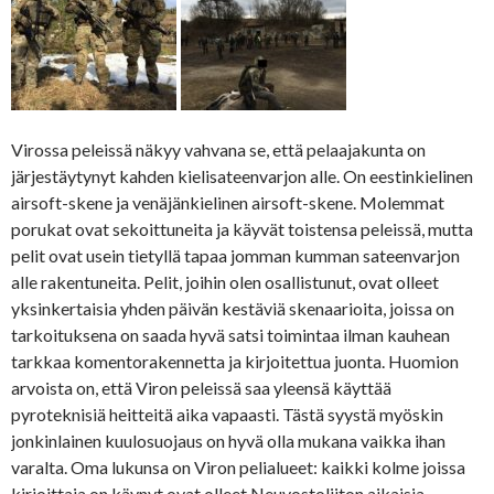
Virossa peleissä näkyy vahvana se, että pelaajakunta on
järjestäytynyt kahden kielisateenvarjon alle. On eestinkielinen
airsoft-skene ja venäjänkielinen airsoft-skene. Molemmat
porukat ovat sekoittuneita ja käyvät toistensa peleissä, mutta
pelit ovat usein tietyllä tapaa jomman kumman sateenvarjon
alle rakentuneita. Pelit, joihin olen osallistunut, ovat olleet
yksinkertaisia yhden päivän kestäviä skenaarioita, joissa on
tarkoituksena on saada hyvä satsi toimintaa ilman kauhean
tarkkaa komentorakennetta ja kirjoitettua juonta. Huomion
arvoista on, että Viron peleissä saa yleensä käyttää
pyroteknisiä heitteitä aika vapaasti. Tästä syystä myöskin
jonkinlainen kuulosuojaus on hyvä olla mukana vaikka ihan
varalta. Oma lukunsa on Viron pelialueet: kaikki kolme joissa
kirjoittaja on käynyt ovat olleet Neuvostoliiton aikaisia