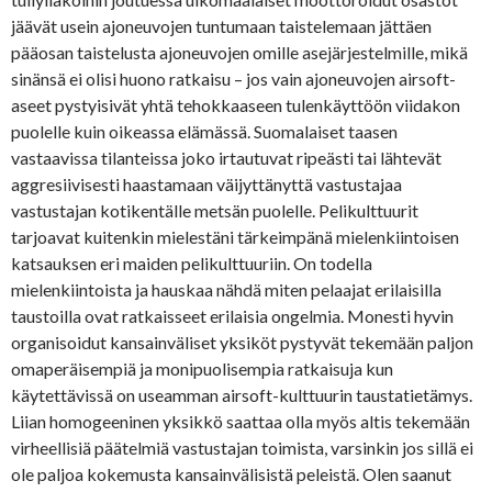
jäävät usein ajoneuvojen tuntumaan taistelemaan jättäen
pääosan taistelusta ajoneuvojen omille asejärjestelmille, mikä
sinänsä ei olisi huono ratkaisu – jos vain ajoneuvojen airsoft-
aseet pystyisivät yhtä tehokkaaseen tulenkäyttöön viidakon
puolelle kuin oikeassa elämässä. Suomalaiset taasen
vastaavissa tilanteissa joko irtautuvat ripeästi tai lähtevät
aggresiivisesti haastamaan väijyttänyttä vastustajaa
vastustajan kotikentälle metsän puolelle. Pelikulttuurit
tarjoavat kuitenkin mielestäni tärkeimpänä mielenkiintoisen
katsauksen eri maiden pelikulttuuriin. On todella
mielenkiintoista ja hauskaa nähdä miten pelaajat erilaisilla
taustoilla ovat ratkaisseet erilaisia ongelmia. Monesti hyvin
organisoidut kansainväliset yksiköt pystyvät tekemään paljon
omaperäisempiä ja monipuolisempia ratkaisuja kun
käytettävissä on useamman airsoft-kulttuurin taustatietämys.
Liian homogeeninen yksikkö saattaa olla myös altis tekemään
virheellisiä päätelmiä vastustajan toimista, varsinkin jos sillä ei
ole paljoa kokemusta kansainvälisistä peleistä. Olen saanut