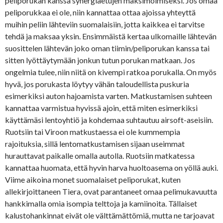
peliporukan kanssa synergiaetujen maksimoimiseksi. Jos omaa
peliporukkaa ei ole, niin kannattaa ottaa ajoissa yhteyttä
muihin peliin lähteviin suomalaisiin, jotta kaikkea ei tarvitse
tehdä ja maksaa yksin. Ensimmäistä kertaa ulkomaille lähtevän
suosittelen lähtevän joko oman tiimin/peliporukan kanssa tai
sitten lyöttäytymään jonkun tutun porukan matkaan. Jos
ongelmia tulee, niin niitä on kivempi ratkoa porukalla. On myös
hyvä, jos porukasta löytyy vähän taloudellista puskuria
esimerkiksi auton hajoamista varten. Matkustamisen suhteen
kannattaa varmistua hyvissä ajoin, että miten esimerkiksi
käyttämäsi lentoyhtiö ja kohdemaa suhtautuu airsoft-aseisiin.
Ruotsiin tai Viroon matkustaessa ei ole kummempia
rajoituksia, sillä lentomatkustamisen sijaan useimmat
hurauttavat paikalle omalla autolla. Ruotsiin matkatessa
kannattaa huomata, että hyvin harva huoltoasema on yöllä auki.
Viime aikoina monet suomalaiset peliporukat, kuten
allekirjoittaneen Tiera, ovat parantaneet omaa pelimukavuutta
hankkimalla omia isompia telttoja ja kamiinoita. Tällaiset
kalustohankinnat eivät ole välttämättömiä, mutta ne tarjoavat