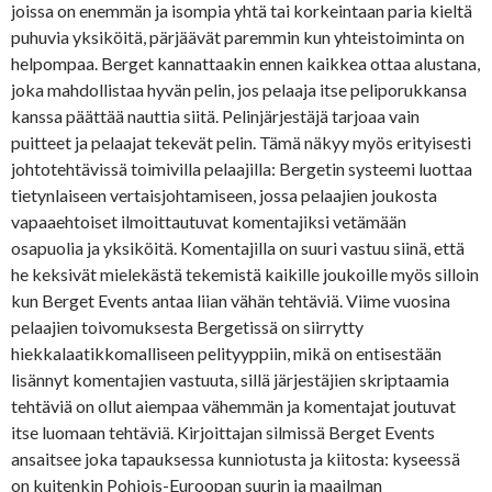
joissa on enemmän ja isompia yhtä tai korkeintaan paria kieltä
puhuvia yksiköitä, pärjäävät paremmin kun yhteistoiminta on
helpompaa. Berget kannattaakin ennen kaikkea ottaa alustana,
joka mahdollistaa hyvän pelin, jos pelaaja itse peliporukkansa
kanssa päättää nauttia siitä. Pelinjärjestäjä tarjoaa vain
puitteet ja pelaajat tekevät pelin. Tämä näkyy myös erityisesti
johtotehtävissä toimivilla pelaajilla: Bergetin systeemi luottaa
tietynlaiseen vertaisjohtamiseen, jossa pelaajien joukosta
vapaaehtoiset ilmoittautuvat komentajiksi vetämään
osapuolia ja yksiköitä. Komentajilla on suuri vastuu siinä, että
he keksivät mielekästä tekemistä kaikille joukoille myös silloin
kun Berget Events antaa liian vähän tehtäviä. Viime vuosina
pelaajien toivomuksesta Bergetissä on siirrytty
hiekkalaatikkomalliseen pelityyppiin, mikä on entisestään
lisännyt komentajien vastuuta, sillä järjestäjien skriptaamia
tehtäviä on ollut aiempaa vähemmän ja komentajat joutuvat
itse luomaan tehtäviä. Kirjoittajan silmissä Berget Events
ansaitsee joka tapauksessa kunniotusta ja kiitosta: kyseessä
on kuitenkin Pohjois-Euroopan suurin ja maailman