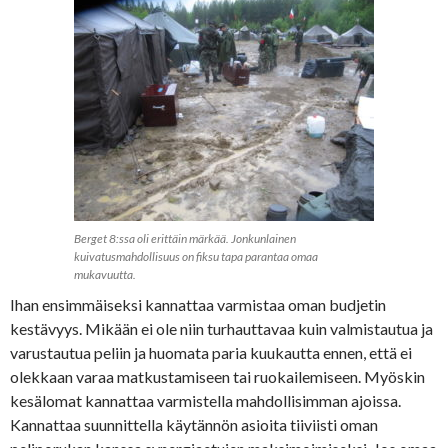
Berget 8:ssa oli erittäin märkää. Jonkunlainen
kuivatusmahdollisuus on fiksu tapa parantaa omaa
mukavuutta.
Ihan ensimmäiseksi kannattaa varmistaa oman budjetin
kestävyys. Mikään ei ole niin turhauttavaa kuin valmistautua ja
varustautua peliin ja huomata paria kuukautta ennen, että ei
olekkaan varaa matkustamiseen tai ruokailemiseen. Myöskin
kesälomat kannattaa varmistella mahdollisimman ajoissa.
Kannattaa suunnittella käytännön asioita tiiviisti oman