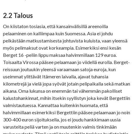
2.2 Talous
On kiistaton tosiasia, että kansainvälisillä areenoilla
pelaaminen on kalliimpaa kuin Suomessa. Asia ei johdu
pelkästään matkustamisesta johtuvista kuluista, vaan yleensä
myös pelimaksut ovat korkeampia. Esimerkiksi ensi kesän
Berget 16 -peliin lippu maksaa halvimmillaan 129 euroa.
Toisaalta Virossa pääsee pelaamaan jo viidellä eurolla. Berget-
reissuun joutuukin yleensä varaamaan satoja euroja, kun
useimmat ylittävät Itämeren laivalla, ajavat tuhansia
kilometrejä ja vielä jopa syövät jotain pelipaikalla sekä matkan
aikana. Oma lukunsa on enemmän tai vähemmän pakolliset
kalustohankinnat, mihin itsekin syyllistyn joka kevät Bergettiin
valmistautuessa. Kannattaa kuitenkin huomata, että
halvimmillaan esimerkiksi Bergettiin pääsee pelaamaan jo noin
300-400 euron sijoituksella, jos ei joudu hankkimaan uusia
varusteita peliä varten ja on muutenkin valmis tinkimään
mukavuudesta. Tämä vaatii tosin erittäin tarkkaa budjetointia