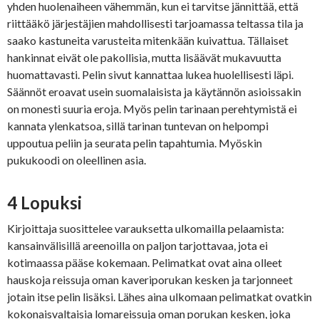
yhden huolenaiheen vähemmän, kun ei tarvitse jännittää, että
riittääkö järjestäjien mahdollisesti tarjoamassa teltassa tila ja
saako kastuneita varusteita mitenkään kuivattua. Tällaiset
hankinnat eivät ole pakollisia, mutta lisäävät mukavuutta
huomattavasti. Pelin sivut kannattaa lukea huolellisesti läpi.
Säännöt eroavat usein suomalaisista ja käytännön asioissakin
on monesti suuria eroja. Myös pelin tarinaan perehtymistä ei
kannata ylenkatsoa, sillä tarinan tuntevan on helpompi
uppoutua peliin ja seurata pelin tapahtumia. Myöskin
pukukoodi on oleellinen asia.
4 Lopuksi
Kirjoittaja suosittelee varauksetta ulkomailla pelaamista:
kansainvälisillä areenoilla on paljon tarjottavaa, jota ei
kotimaassa pääse kokemaan. Pelimatkat ovat aina olleet
hauskoja reissuja oman kaveriporukan kesken ja tarjonneet
jotain itse pelin lisäksi. Lähes aina ulkomaan pelimatkat ovatkin
kokonaisvaltaisia lomareissuja oman porukan kesken, joka