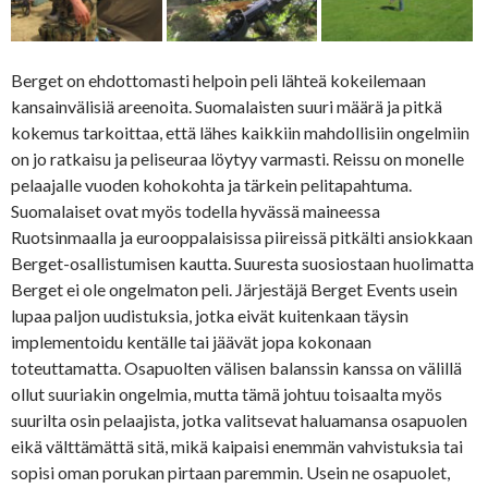
Berget on ehdottomasti helpoin peli lähteä kokeilemaan
kansainvälisiä areenoita. Suomalaisten suuri määrä ja pitkä
kokemus tarkoittaa, että lähes kaikkiin mahdollisiin ongelmiin
on jo ratkaisu ja peliseuraa löytyy varmasti. Reissu on monelle
pelaajalle vuoden kohokohta ja tärkein pelitapahtuma.
Suomalaiset ovat myös todella hyvässä maineessa
Ruotsinmaalla ja eurooppalaisissa piireissä pitkälti ansiokkaan
Berget-osallistumisen kautta. Suuresta suosiostaan huolimatta
Berget ei ole ongelmaton peli. Järjestäjä Berget Events usein
lupaa paljon uudistuksia, jotka eivät kuitenkaan täysin
implementoidu kentälle tai jäävät jopa kokonaan
toteuttamatta. Osapuolten välisen balanssin kanssa on välillä
ollut suuriakin ongelmia, mutta tämä johtuu toisaalta myös
suurilta osin pelaajista, jotka valitsevat haluamansa osapuolen
eikä välttämättä sitä, mikä kaipaisi enemmän vahvistuksia tai
sopisi oman porukan pirtaan paremmin. Usein ne osapuolet,