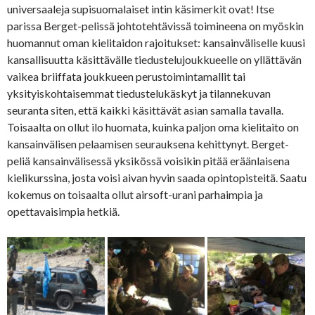
universaaleja supisuomalaiset intin käsimerkit ovat! Itse
parissa Berget-pelissä johtotehtävissä toimineena on myöskin
huomannut oman kielitaidon rajoitukset: kansainväliselle kuusi
kansallisuutta käsittävälle tiedustelujoukkueelle on yllättävän
vaikea briiffata joukkueen perustoimintamallit tai
yksityiskohtaisemmat tiedustelukäskyt ja tilannekuvan
seuranta siten, että kaikki käsittävät asian samalla tavalla.
Toisaalta on ollut ilo huomata, kuinka paljon oma kielitaito on
kansainvälisen pelaamisen seurauksena kehittynyt. Berget-
peliä kansainvälisessä yksikössä voisikin pitää eräänlaisena
kielikurssina, josta voisi aivan hyvin saada opintopisteitä. Saatu
kokemus on toisaalta ollut airsoft-urani parhaimpia ja
opettavaisimpia hetkiä.