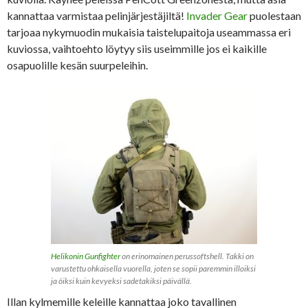
kannattaa varmistaa pelinjärjestäjiltä!
Invader Gear
puolestaan
tarjoaa nykymuodin mukaisia taistelupaitoja useammassa eri
kuviossa, vaihtoehto löytyy siis useimmille jos ei kaikille
osapuolille kesän suurpeleihin.
Helikonin Gunfighter
on erinomainen perussoftshell. Takki on
varustettu ohkaisella vuorella, joten se sopii paremmin illoiksi
ja öiksi kuin kevyeksi sadetakiksi päivällä.
Illan kylmemille keleille kannattaa joko tavallinen