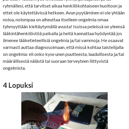
ryhmällesi, että tarvitset aikaa henkilökohtaiseen huoltoon ja
ettet ole käytettävissä hetkeen. Avun pyytäminen ei ole yhtään
noloa, nolompaa on aiheuttaa itselleen ongelmia omaa
tyhmyyttään kieltäytymällä avusta! Isoissa peleissä on yleensä
lääkintähenkilöstöä paikalla ja heitä kannattaa hyödyntää jos
ilmenee lääketieteellisiä ongelmia ja/tai vammoja. He osaavat
varmasti auttaa diagnosoimaan, että missä kohtaa taistelijalla
on ongelmia: eli onko kyse unen puutteesta, laadullisesta ja/tai
määrällisestä nälästä tai suoraan terveyteen liittyvistä
ongelmista.
4 Lopuksi