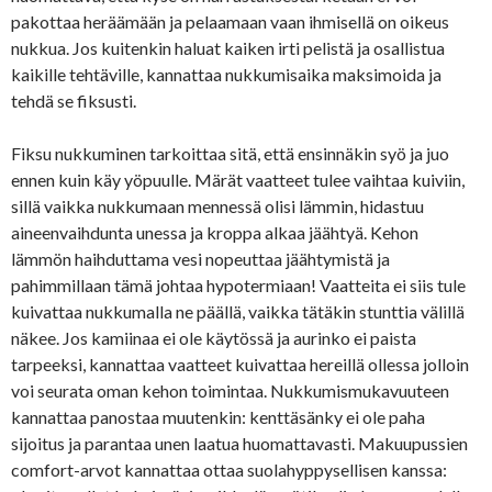
pakottaa heräämään ja pelaamaan vaan ihmisellä on oikeus
nukkua. Jos kuitenkin haluat kaiken irti pelistä ja osallistua
kaikille tehtäville, kannattaa nukkumisaika maksimoida ja
tehdä se fiksusti.
Fiksu nukkuminen tarkoittaa sitä, että ensinnäkin syö ja juo
ennen kuin käy yöpuulle. Märät vaatteet tulee vaihtaa kuiviin,
sillä vaikka nukkumaan mennessä olisi lämmin, hidastuu
aineenvaihdunta unessa ja kroppa alkaa jäähtyä. Kehon
lämmön haihduttama vesi nopeuttaa jäähtymistä ja
pahimmillaan tämä johtaa hypotermiaan! Vaatteita ei siis tule
kuivattaa nukkumalla ne päällä, vaikka tätäkin stunttia välillä
näkee. Jos kamiinaa ei ole käytössä ja aurinko ei paista
tarpeeksi, kannattaa vaatteet kuivattaa hereillä ollessa jolloin
voi seurata oman kehon toimintaa. Nukkumismukavuuteen
kannattaa panostaa muutenkin: kenttäsänky ei ole paha
sijoitus ja parantaa unen laatua huomattavasti. Makuupussien
comfort-arvot kannattaa ottaa suolahyppysellisen kanssa: