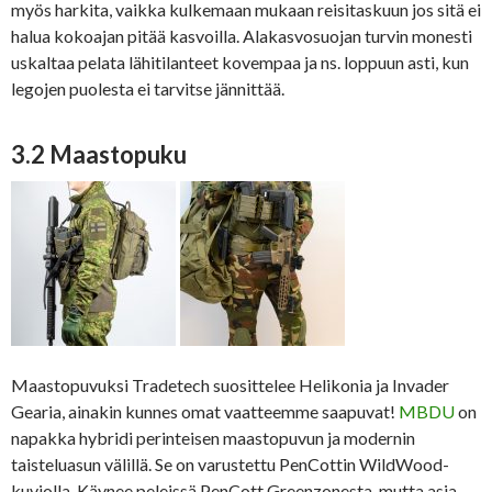
myös harkita, vaikka kulkemaan mukaan reisitaskuun jos sitä ei
halua kokoajan pitää kasvoilla. Alakasvosuojan turvin monesti
uskaltaa pelata lähitilanteet kovempaa ja ns. loppuun asti, kun
legojen puolesta ei tarvitse jännittää.
3.2 Maastopuku
Maastopuvuksi Tradetech suosittelee Helikonia ja Invader
Gearia, ainakin kunnes omat vaatteemme saapuvat!
MBDU
on
napakka hybridi perinteisen maastopuvun ja modernin
taisteluasun välillä. Se on varustettu PenCottin WildWood-
kuviolla. Käynee peleissä PenCott Greenzonesta, mutta asia