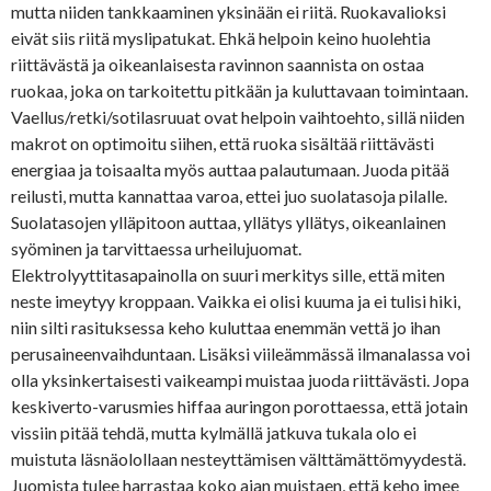
mutta niiden tankkaaminen yksinään ei riitä. Ruokavalioksi
eivät siis riitä myslipatukat. Ehkä helpoin keino huolehtia
riittävästä ja oikeanlaisesta ravinnon saannista on ostaa
ruokaa, joka on tarkoitettu pitkään ja kuluttavaan toimintaan.
Vaellus/retki/sotilasruuat ovat helpoin vaihtoehto, sillä niiden
makrot on optimoitu siihen, että ruoka sisältää riittävästi
energiaa ja toisaalta myös auttaa palautumaan. Juoda pitää
reilusti, mutta kannattaa varoa, ettei juo suolatasoja pilalle.
Suolatasojen ylläpitoon auttaa, yllätys yllätys, oikeanlainen
syöminen ja tarvittaessa urheilujuomat.
Elektrolyyttitasapainolla on suuri merkitys sille, että miten
neste imeytyy kroppaan. Vaikka ei olisi kuuma ja ei tulisi hiki,
niin silti rasituksessa keho kuluttaa enemmän vettä jo ihan
perusaineenvaihduntaan. Lisäksi viileämmässä ilmanalassa voi
olla yksinkertaisesti vaikeampi muistaa juoda riittävästi. Jopa
keskiverto-varusmies hiffaa auringon porottaessa, että jotain
vissiin pitää tehdä, mutta kylmällä jatkuva tukala olo ei
muistuta läsnäolollaan nesteyttämisen välttämättömyydestä.
Juomista tulee harrastaa koko ajan muistaen, että keho imee