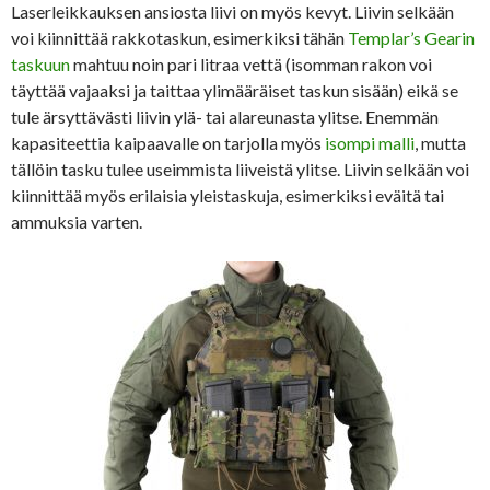
Laserleikkauksen ansiosta liivi on myös kevyt. Liivin selkään
voi kiinnittää rakkotaskun, esimerkiksi tähän
Templar’s Gearin
taskuun
mahtuu noin pari litraa vettä (isomman rakon voi
täyttää vajaaksi ja taittaa ylimääräiset taskun sisään) eikä se
tule ärsyttävästi liivin ylä- tai alareunasta ylitse. Enemmän
kapasiteettia kaipaavalle on tarjolla myös
isompi malli
, mutta
tällöin tasku tulee useimmista liiveistä ylitse. Liivin selkään voi
kiinnittää myös erilaisia yleistaskuja, esimerkiksi eväitä tai
ammuksia varten.