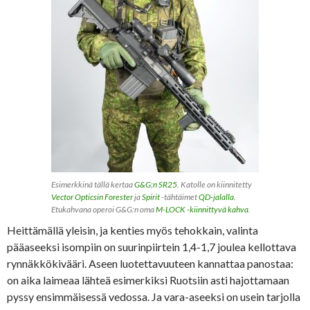
Esimerkkinä tällä kertaa
G&G:n SR25
. Katolle on kiinnitetty
Vector Opticsin Forester
ja
Spirit
-tähtäimet
QD-jalalla
.
Etukahvana operoi G&G:n oma
M-LOCK -kiinnittyvä kahva
.
Heittämällä yleisin, ja kenties myös tehokkain, valinta
pääaseeksi isompiin on suurinpiirtein 1,4-1,7 joulea kellottava
rynnäkkökivääri. Aseen luotettavuuteen kannattaa panostaa:
on aika laimeaa lähteä esimerkiksi Ruotsiin asti hajottamaan
pyssy ensimmäisessä vedossa. Ja vara-aseeksi on usein tarjolla