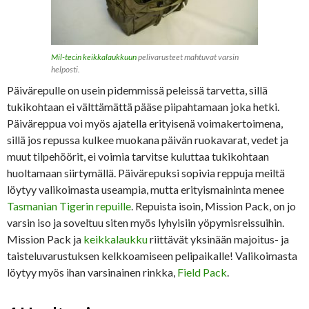
Mil-tecin keikkalaukkuun
pelivarusteet mahtuvat varsin
helposti.
Päivärepulle on usein pidemmissä peleissä tarvetta, sillä
tukikohtaan ei välttämättä pääse piipahtamaan joka hetki.
Päiväreppua voi myös ajatella erityisenä voimakertoimena,
sillä jos repussa kulkee muokana päivän ruokavarat, vedet ja
muut tilpehöörit, ei voimia tarvitse kuluttaa tukikohtaan
huoltamaan siirtymällä. Päivärepuksi sopivia reppuja meiltä
löytyy valikoimasta useampia, mutta erityismaininta menee
Tasmanian Tigerin repuille
. Repuista isoin, Mission Pack, on jo
varsin iso ja soveltuu siten myös lyhyisiin yöpymisreissuihin.
Mission Pack ja
keikkalaukku
riittävät yksinään majoitus- ja
taisteluvarustuksen kelkkoamiseen pelipaikalle! Valikoimasta
löytyy myös ihan varsinainen rinkka,
Field Pack
.