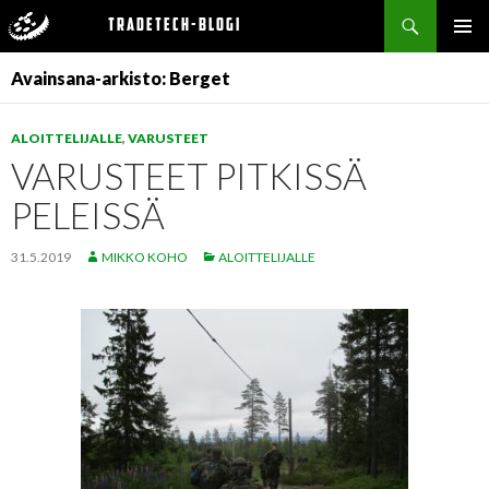
Haku
Tradetech-blogi
SIIRRY
ENSISIJ
SISÄLTÖÖN
Avainsana-arkisto: Berget
VALIKK
ALOITTELIJALLE
,
VARUSTEET
VARUSTEET PITKISSÄ
PELEISSÄ
31.5.2019
MIKKO KOHO
ALOITTELIJALLE