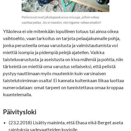
Pelireissut ovat jokatapauksessa reissuja, jolloin rahaa
saattaa palaa. Jos ei muuten, niin ingame-rahaa ainakin!
Ylläoleva ei ole mitenkään lopullinen totuus tai ainoa oikea
vaihtoehto, vaan tarkoitus on tarjota pelaajakunnalle pohja,
jonka perusteella omaa varustusta ja valmistautumista voi
miettiä isompia ja pidempiä pelejä ajatellen. Vaikka
taisteluvarustusta ja aseistusta on kiva mähmiä ja pohtia, niin
tärkeintä on miettiä oma varustus sellaiseksi, että pelistä
pystyy nauttimaan myös muutenkin kuin varsinaisen
taistelutoiminnan osalta! Ei kannata kuitenkaan liikaa luottaa
numerodataan: omat tarpeet on tunnistettava omaa kroppaa
kuuntelemalla.
Päivitysloki
(23.2.2018) Lisätty maininta, että Ehasa eikä Berget aseta
rajotuksia sadevaatteiden kuviolle.