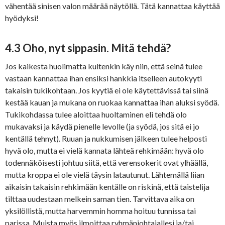
vähentää sinisen valon määrää näytöllä. Tätä kannattaa käyttää
hyödyksi!
4.3 Oho, nyt sippasin. Mitä tehdä?
Jos kaikesta huolimatta kuitenkin käy niin, että seinä tulee
vastaan kannattaa ihan ensiksi hankkia itselleen autokyyti
takaisin tukikohtaan. Jos kyytiä ei ole käytettävissä tai siinä
kestää kauan ja mukana on ruokaa kannattaa ihan aluksi syödä.
Tukikohdassa tulee aloittaa huoltaminen eli tehdä olo
mukavaksi ja käydä pienelle levolle (ja syödä, jos sitä ei jo
kentällä tehnyt). Ruuan ja nukkumisen jälkeen tulee helposti
hyvä olo, mutta ei vielä kannata lähteä rehkimään: hyvä olo
todennäköisesti johtuu siitä, että verensokerit ovat ylhäällä,
mutta kroppa ei ole vielä täysin latautunut. Lähtemällä liian
aikaisin takaisin rehkimään kentälle on riskinä, että taistelija
tilttaa uudestaan melkein saman tien. Tarvittava aika on
yksilöllistä, mutta harvemmin homma hoituu tunnissa tai
parissa. Muista myös ilmoittaa ryhmänjohtajallesi ja/tai