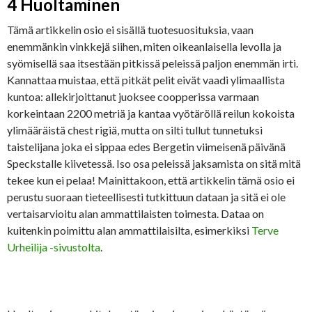
4 Huoltaminen
Tämä artikkelin osio ei sisällä tuotesuosituksia, vaan
enemmänkin vinkkejä siihen, miten oikeanlaisella levolla ja
syömisellä saa itsestään pitkissä peleissä paljon enemmän irti.
Kannattaa muistaa, että pitkät pelit eivät vaadi ylimaallista
kuntoa: allekirjoittanut juoksee coopperissa varmaan
korkeintaan 2200 metriä ja kantaa vyötäröllä reilun kokoista
ylimääräistä chest rigiä, mutta on silti tullut tunnetuksi
taistelijana joka ei sippaa edes Bergetin viimeisenä päivänä
Speckstalle kiivetessä. Iso osa peleissä jaksamista on sitä mitä
tekee kun ei pelaa! Mainittakoon, että artikkelin tämä osio ei
perustu suoraan tieteellisesti tutkittuun dataan ja sitä ei ole
vertaisarvioitu alan ammattilaisten toimesta. Dataa on
kuitenkin poimittu alan ammattilaisilta, esimerkiksi
Terve
Urheilija -sivustolta
.