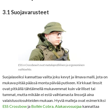
3.1 Suojavarusteet
ESS:n Crossbowit ovat matalaprofiilinen ja ergonominen
vaihtoehto.
Suojalaseiksi kannattaa valita joku kevyt ja ilmava malli, jota on
mukava pitää päässä monta päivää putkeen. Kirkkaat linssit
ovat pitkällä tähtäimellä mukavemmat kuin värilliset tai
tummat, mutta mikään ei estä vaihtamasta linssejä aina
valaistusolosuhteiden mukaan. Hyviä malleja ovat esimerkiksi
ESS Crossbow
ja
Bollén Cobra
.
Alakasvosuojaa
kannattaa