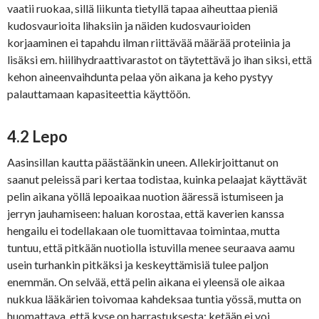
vaatii ruokaa, sillä liikunta tietyllä tapaa aiheuttaa pieniä
kudosvaurioita lihaksiin ja näiden kudosvaurioiden
korjaaminen ei tapahdu ilman riittävää määrää proteiinia ja
lisäksi em. hiilihydraattivarastot on täytettävä jo ihan siksi, että
kehon aineenvaihdunta pelaa yön aikana ja keho pystyy
palauttamaan kapasiteettia käyttöön.
4.2 Lepo
Aasinsillan kautta päästäänkin uneen. Allekirjoittanut on
saanut peleissä pari kertaa todistaa, kuinka pelaajat käyttävät
pelin aikana yöllä lepoaikaa nuotion ääressä istumiseen ja
jerryn jauhamiseen: haluan korostaa, että kaverien kanssa
hengailu ei todellakaan ole tuomittavaa toimintaa, mutta
tuntuu, että pitkään nuotiolla istuvilla menee seuraava aamu
usein turhankin pitkäksi ja keskeyttämisiä tulee paljon
enemmän. On selvää, että pelin aikana ei yleensä ole aikaa
nukkua lääkärien toivomaa kahdeksaa tuntia yössä, mutta on
huomattava, että kyse on harrastuksesta: ketään ei voi