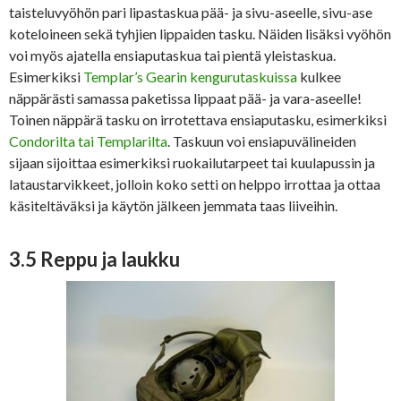
taisteluvyöhön pari lipastaskua pää- ja sivu-aseelle, sivu-ase
koteloineen sekä tyhjien lippaiden tasku. Näiden lisäksi vyöhön
voi myös ajatella ensiaputaskua tai pientä yleistaskua.
Esimerkiksi
Templar’s Gearin kengurutaskuissa
kulkee
näppärästi samassa paketissa lippaat pää- ja vara-aseelle!
Toinen näppärä tasku on irrotettava ensiaputasku, esimerkiksi
Condorilta tai Templarilta
. Taskuun voi ensiapuvälineiden
sijaan sijoittaa esimerkiksi ruokailutarpeet tai kuulapussin ja
lataustarvikkeet, jolloin koko setti on helppo irrottaa ja ottaa
käsiteltäväksi ja käytön jälkeen jemmata taas liiveihin.
3.5 Reppu ja laukku