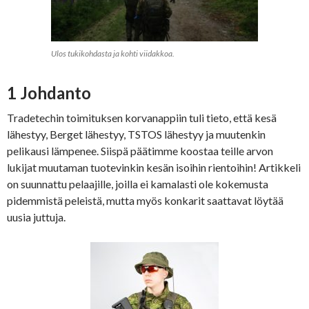
Ulos tukikohdasta ja kohti viidakkoa.
1 Johdanto
Tradetechin toimituksen korvanappiin tuli tieto, että kesä
lähestyy, Berget lähestyy, TSTOS lähestyy ja muutenkin
pelikausi lämpenee. Siispä päätimme koostaa teille arvon
lukijat muutaman tuotevinkin kesän isoihin rientoihin! Artikkeli
on suunnattu pelaajille, joilla ei kamalasti ole kokemusta
pidemmistä peleistä, mutta myös konkarit saattavat löytää
uusia juttuja.