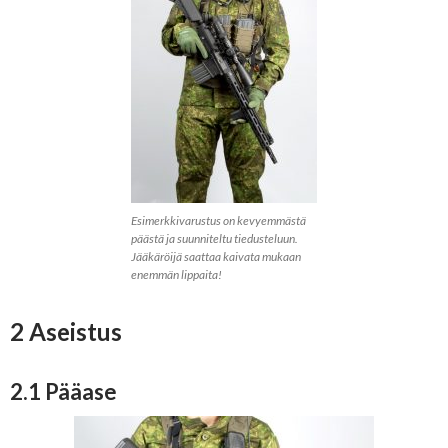
Esimerkkivarustus on kevyemmästä
päästä ja suunniteltu tiedusteluun.
Jääkäröijä saattaa kaivata mukaan
enemmän lippaita!
2 Aseistus
2.1 Pääase