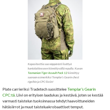
Kapasiteettia saa näppärästi lisättyä
kantolaitteeseen kiinnittyvällä repulla. Kuvan
Tasmanian Tiger Assault Pack 12
kiinnittyy
suoraan esimerkiksi Templar’s Gearin chest
rigeihin ja CPC-liiviin!
Plate carrieriksi Tradetech suosittelee
Templar’s Gearin
CPC:tä
. Liivi on erityisen laadukas ja kestävä, joten se kestää
varmasti taistelun tuoksinnassa tehdyt haavoittuneiden
hätäsiirrot ja muut taisteluakrobaattiset temput.