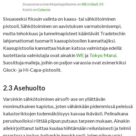
Sivuaseena esimerkkipelaajallamme on
WE:n Glock 19
.
Kotelo on
Cytaccia
.
Sivuaseeksi fiksuin valinta on kaasu- tai sähkötoiminen
pistooli. Sähkötoiminen on aavistuksen varmatoimisempi,
mutta tehokkuus ja tunnelmapisteet kääntävät Tradetechin
lahjomattomat tuomarit kaasupistoolien kannattajiksi.
Kaasupistoolia kannattaa hiukan katsoa valmistaja edellä:
luotettavia valmistajia ovat ainakin
WE
ja
Tokyo Marui
.
Suosittuja malleja, joihin on paljon varaosia ovat esimerkiksi
Glock- ja Hi-Capa-pistoolit.
2.3 Asehuolto
Varsinkin sähkötoiminen airsoft-ase on yllättävän
monimutkainen kapistus, joten vähänkään pidemmissä peleissä
kalustorikkojen todennäköisyys kasvaa ikävästi. Pelinaikana
perushuolloksi riittää piipun putsaus tarpeen mukaan. Ainakin
allekirjoittanut laittaa kuulaa hiihtämään reilunlaisesti ja telmii
maastossa joskus turhankin innokkaasti, joten piipun voisi