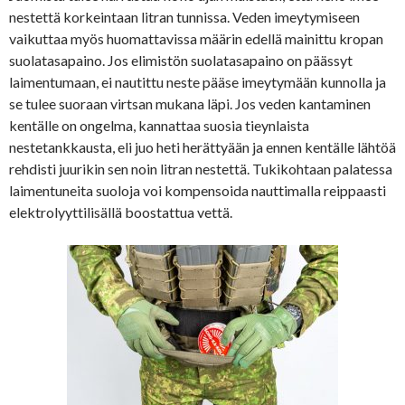
nestettä korkeintaan litran tunnissa. Veden imeytymiseen
vaikuttaa myös huomattavissa määrin edellä mainittu kropan
suolatasapaino. Jos elimistön suolatasapaino on päässyt
laimentumaan, ei nautittu neste pääse imeytymään kunnolla ja
se tulee suoraan virtsan mukana läpi. Jos veden kantaminen
kentälle on ongelma, kannattaa suosia tieynlaista
nestetankkausta, eli juo heti herättyään ja ennen kentälle lähtöä
rehdisti juurikin sen noin litran nestettä. Tukikohtaan palatessa
laimentuneita suoloja voi kompensoida nauttimalla reippaasti
elektrolyyttilisällä boostattua vettä.