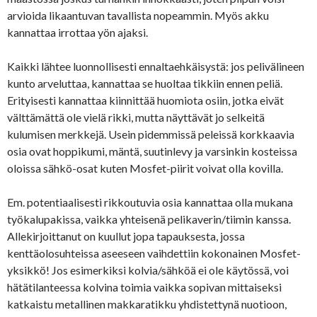
arvioida likaantuvan tavallista nopeammin. Myös akku
kannattaa irrottaa yön ajaksi.
Kaikki lähtee luonnollisesti ennaltaehkäisystä: jos pelivälineen
kunto arveluttaa, kannattaa se huoltaa tikkiin ennen peliä.
Erityisesti kannattaa kiinnittää huomiota osiin, jotka eivät
välttämättä ole vielä rikki, mutta näyttävät jo selkeitä
kulumisen merkkejä. Usein pidemmissä peleissä korkkaavia
osia ovat hoppikumi, mäntä, suutinlevy ja varsinkin kosteissa
oloissa sähkö-osat kuten Mosfet-piirit voivat olla kovilla.
Em. potentiaalisesti rikkoutuvia osia kannattaa olla mukana
työkalupakissa, vaikka yhteisenä pelikaverin/tiimin kanssa.
Allekirjoittanut on kuullut jopa tapauksesta, jossa
kenttäolosuhteissa aseeseen vaihdettiin kokonainen Mosfet-
yksikkö! Jos esimerkiksi kolvia/sähköä ei ole käytössä, voi
hätätilanteessa kolvina toimia vaikka sopivan mittaiseksi
katkaistu metallinen makkaratikku yhdistettynä nuotioon,