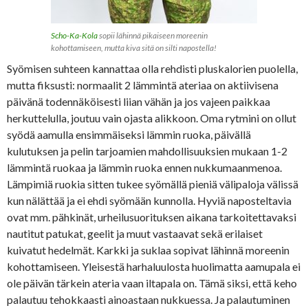
Scho-Ka-Kola
sopii lähinnä pikaiseen moreenin
kohottamiseen, mutta kiva sitä on silti napostella!
Syömisen suhteen kannattaa olla rehdisti pluskalorien puolella,
mutta fiksusti: normaalit 2 lämmintä ateriaa on aktiivisena
päivänä todennäköisesti liian vähän ja jos vajeen paikkaa
herkuttelulla, joutuu vain ojasta alikkoon. Oma rytmini on ollut
syödä aamulla ensimmäiseksi lämmin ruoka, päivällä
kulutuksen ja pelin tarjoamien mahdollisuuksien mukaan 1-2
lämmintä ruokaa ja lämmin ruoka ennen nukkumaanmenoa.
Lämpimiä ruokia sitten tukee syömällä pieniä välipaloja välissä
kun nälättää ja ei ehdi syömään kunnolla. Hyviä naposteltavia
ovat mm. pähkinät, urheilusuorituksen aikana tarkoitettavaksi
nautitut patukat, geelit ja muut vastaavat sekä erilaiset
kuivatut hedelmät. Karkki ja suklaa sopivat lähinnä moreenin
kohottamiseen. Yleisestä harhaluulosta huolimatta aamupala ei
ole päivän tärkein ateria vaan iltapala on. Tämä siksi, että keho
palautuu tehokkaasti ainoastaan nukkuessa. Ja palautuminen