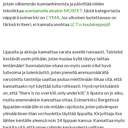
jotain vähemmän kunnianhimoista ja päivittää niiden
tekniikkaa
asentamalla ainakin MOSFET
, tästä kategoriasta
näppärä esimerkki on
CYMA
. Jos ulkoinen luotettavuus on
tärkeä kriteeri, ei kannata unohtaa
LCT:n kuulakeppejä
!
Lippaita ja akkuja kannattaa varata aseelle runsaasti. Taistelut
kestävät usein pitkään, joten kuulaa kyllä täytyy laittaa
lentämään! Suomalaisten etuna on myös usein ollut hyvä
tulivoima ja tulenkäyttö, joten pienellä ammusmäärällä
varustettu taistelija saattaa joutua miettimään liikaa sitä, että
kannattaako nyt käyttää tulta rohkeasti. Hyvä nyrkkisääntö
on, että ”there is no overkill, only underkill.” 6 lipasta on jo alku,
mutta enemmänkin kannattaa ottaa. Esimerkiksi Bergetissä
lippaiden määrälle ei ole mitään rajoitusta, joten päivärepun
ylimääräisen tilan voi huoletta täyttää lippailla. Kirjoittaja itse
lähtee kentälle yleensä noin 14 lippaan kanssa. Kannattaa myös
harkita sitä, että oman ryhmän keskuudesta valitaan