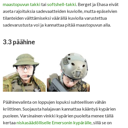
maastopuvun takki
tai
softshell-takki
. Berget ja Ehasa eivät
aseta rajoituksia sadevaatteiden kuviolle, mutta epäselvien
tilanteiden välttämiseksi väärällä kuviolla varustettua
sadevarustusta voi ja kannattaa pitää maastopuvun alla.
3.3 päähine
Päähinevalinta on loppujen lopuksi suhteellisen vähän
kriittinen. Suojausta halajavan kannattaa kääntyä kypärien
puoleen. Varsinainen vinkki kypärien puolelta menee tällä
kertaa
niskasäädölliselle Emersonin kypärälle
, sillä se on