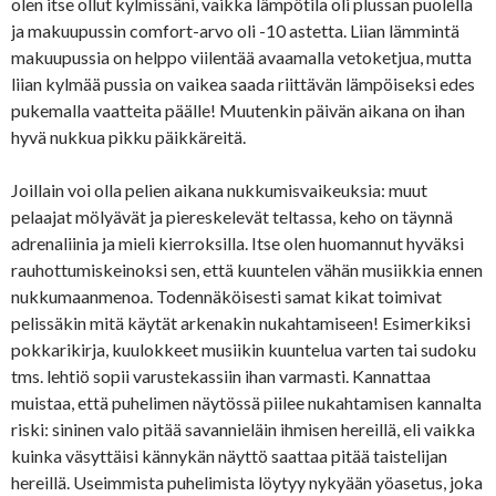
olen itse ollut kylmissäni, vaikka lämpötila oli plussan puolella
ja makuupussin comfort-arvo oli -10 astetta. Liian lämmintä
makuupussia on helppo viilentää avaamalla vetoketjua, mutta
liian kylmää pussia on vaikea saada riittävän lämpöiseksi edes
pukemalla vaatteita päälle! Muutenkin päivän aikana on ihan
hyvä nukkua pikku päikkäreitä.
Joillain voi olla pelien aikana nukkumisvaikeuksia: muut
pelaajat mölyävät ja piereskelevät teltassa, keho on täynnä
adrenaliinia ja mieli kierroksilla. Itse olen huomannut hyväksi
rauhottumiskeinoksi sen, että kuuntelen vähän musiikkia ennen
nukkumaanmenoa. Todennäköisesti samat kikat toimivat
pelissäkin mitä käytät arkenakin nukahtamiseen! Esimerkiksi
pokkarikirja, kuulokkeet musiikin kuuntelua varten tai sudoku
tms. lehtiö sopii varustekassiin ihan varmasti. Kannattaa
muistaa, että puhelimen näytössä piilee nukahtamisen kannalta
riski: sininen valo pitää savannieläin ihmisen hereillä, eli vaikka
kuinka väsyttäisi kännykän näyttö saattaa pitää taistelijan
hereillä. Useimmista puhelimista löytyy nykyään yöasetus, joka