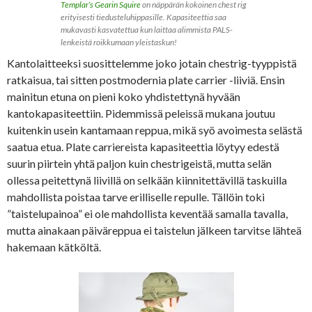
Templar’s Gearin Squire
on näppärän kokoinen chest rig
erityisesti tiedusteluhippasille. Kapasiteettia saa
mukavasti kasvatettua kun laittaa alimmista PALS-
lenkeistä roikkumaan yleistaskun!
Kantolaitteeksi suosittelemme joko jotain chestrig-tyyppistä
ratkaisua, tai sitten postmodernia plate carrier -liiviä. Ensin
mainitun etuna on pieni koko yhdistettynä hyvään
kantokapasiteettiin. Pidemmissä peleissä mukana joutuu
kuitenkin usein kantamaan reppua, mikä syö avoimesta selästä
saatua etua. Plate carriereista kapasiteettia löytyy edestä
suurin piirtein yhtä paljon kuin chestrigeistä, mutta selän
ollessa peitettynä liivillä on selkään kiinnitettävillä taskuilla
mahdollista poistaa tarve erilliselle repulle. Tällöin toki
”taistelupainoa” ei ole mahdollista keventää samalla tavalla,
mutta ainakaan päiväreppua ei taistelun jälkeen tarvitse lähteä
hakemaan kätköltä.