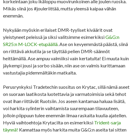
korkeintaan joku ikäloppu muovirunkoinen alle joulen ruoska.
Mikäs siinä jos #jouleriittää, mutta yleensä kaipaa vähän
enemmän.
Nykyään myöskin erilaiset DMR-tyyliset kiväärit ovat
yleistyneet peleissä ja siksi valitsimme esimerkiksi
G&G:n
SR25:n M-LOCK-etupäällä
. Ase on kevyemmästä päästä, siinä
on riittävä akkutila ja se täyttää pelien DMR-säännöt
heittämällä. Ase ampuu valmiiksi vain kertatulta! Ei muuta kuin
jäykempi jousi ja sorbo sisään, niin ase on valmis kurittamaan
vastustajia pidemmältäkin matkalta.
Perusrynkyksi Tradetechin suositus on Krytac, sillä nämä aseet
on suoraan laatikosta luotettavia ja varmatoimisia sekä tehot
ovat ihan riittävät Ruotsiin. Jos aseen kantamaa haluaa lisätä,
voi harkita sylinterin vaihtamista suurempaan tilavuuteen,
jolloin piippuun tulee enemmän ilmaa raskaita kuulia ajatellen.
Hyviä vaihtoehtoja Krytacilta on esimerkiksi
Trident-sarja
täynnä!
Kannattaa myös harkita muita G&G:n aseita tai sitten