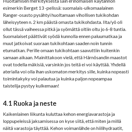
Huoltamisen merkityksestä sain erinomaisen käytännön
esimerkin Berget 13 -pelissä: suomalais-ulkomaalainen
Ranger-osasto pysähtyi huoltamaan vihollisen tukikohdan
läheisyyteen n. 2 km päästä omasta tukikohdasta. Ilta/yö oli
ollut tässä vaiheessa pitkä ja syömättä oltiin oltu jo 6-8 tuntia.
Suomalaiset päättivät syödä kunnolla ennen paluumatkaa ja
muut jatkoivat suoraan tukikohtaan saaden noin tunnin
etumatkan. Perille omaan tukikohtaan saavuttiin kuitenkin
samaan aikaan. Mainittakoon vielä, että Härnösandin maastot
ovat todella mäkisiä, varsinkin jos teitä ei voi käyttää. Yhdellä
aterialla voi olla ihan uskomaton merkitys sille, kuinka nopeasti
toimintakyky voi palautua ja kuinka paljon nopeampaa
taistelija pystyy kulkemaan!
4.1 Ruoka ja neste
Kaikenlainen liikunta kuluttaa kehon energiavarastoja ja
loppupeleissä jaksamisessa on kyse siitä, että miten ja millä
näitä varastoja täyttää. Kehon voimanlähde on hiilihydraatit,